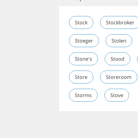
Stock
Stockbroker
Stoeger
Stolen
Stone's
Stood
Store
Storeroom
Storms
Stove