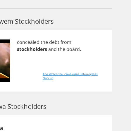
łowem Stockholders
concealed
the
debt
from
stockholders
and
the
board
.
The Wolverine - Wolverine Interrogates
Noburo
a Stockholders
a