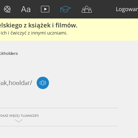
Logowan
skiego z książek i filmów.
ich i ćwiczyć z innymi uczniami.
ckholders
stɑk,hoʊldər/
POKAŻ WIĘCEJ TŁUMACZEŃ