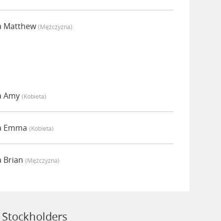
a Matthew
(mężczyzna)
a Amy
(kobieta)
ia Emma
(kobieta)
a Brian
(mężczyzna)
 Stockholders