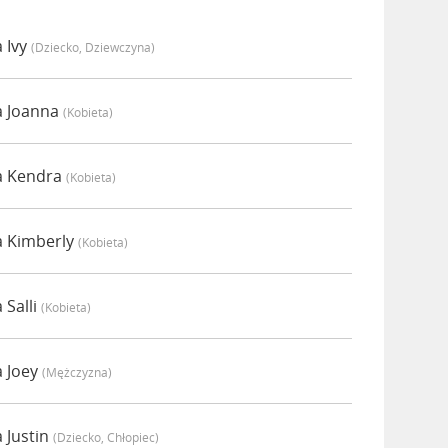
 Ivy
(dziecko, Dziewczyna)
a Joanna
(kobieta)
a Kendra
(kobieta)
a Kimberly
(kobieta)
 Salli
(kobieta)
 Joey
(mężczyzna)
 Justin
(dziecko, Chłopiec)