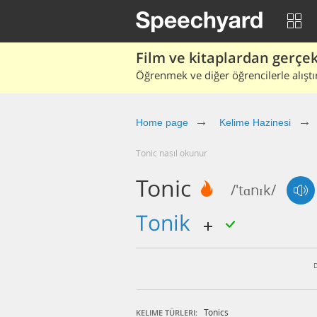
Film ve kitaplardan gerçek 
Öğrenmek ve diğer öğrencilerle alıştı
Home page
Kelime Hazinesi
tonic nasıl okunur
Tonic
/'tɑnɪk/
tonik
Tonics
KELIME TÜRLERI: