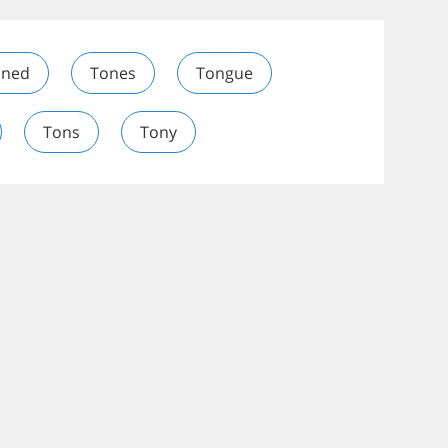
oned
Tones
Tongue
Tons
Tony