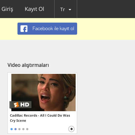
Giriş
Kayıt Ol
Tr
Facebook ile kayıt ol
Video alıştırmaları
Cadillac Records - All I Could Do Was
Cry Scene