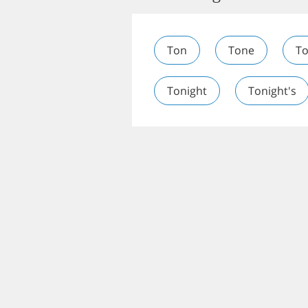
Ton
Tone
T
Tonight
Tonight's