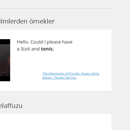
ilmlerden örnekler
Hello
.
Could
I
please
have
a
Stoli
and
tonic
,
The Adventures of Priscilla, Queen of the
Desert - People Like You
elaffuzu