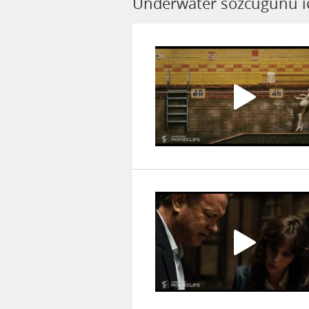
Underwater sözcüğünü iç