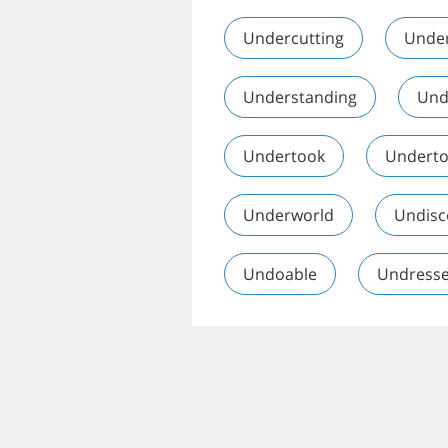
Undercutting
Unde
Understanding
Und
Undertook
Undert
Underworld
Undisc
Undoable
Undress