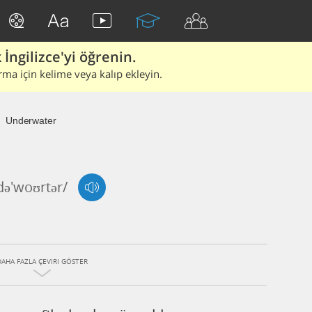
İngilizce'yi öğrenin.
rma için kelime veya kalıp ekleyin.
Underwater
də'woʊrtər/
DAHA FAZLA ÇEVIRI GÖSTER