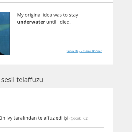
My
original
idea
was
to
stay
underwater
until
I
died
,
Snow Day - Claire Bonner
esli telaffuzu
Ivy tarafından telaffuz edilişi
(çocuk, Kız)