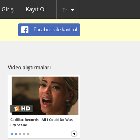
Giriş
Kayıt Ol
Tr
Facebook ile kayıt ol
Video alıştırmaları
Cadillac Records - All I Could Do Was
Cry Scene