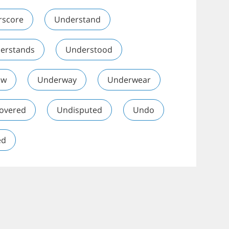
rscore
Understand
erstands
Understood
ow
Underway
Underwear
overed
Undisputed
Undo
ed