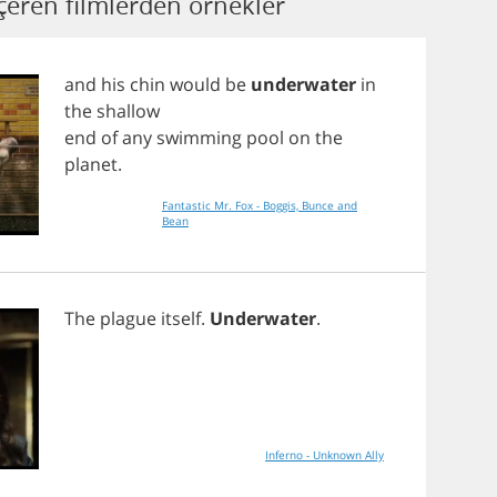
eren filmlerden örnekler
and
his
chin
would
be
underwater
in
the
shallow
end
of
any
swimming
pool
on
the
planet
.
Fantastic Mr. Fox - Boggis, Bunce and
Bean
The
plague
itself
.
Underwater
.
Inferno - Unknown Ally