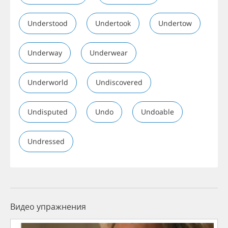
Understood
Undertook
Undertow
Underway
Underwear
Underworld
Undiscovered
Undisputed
Undo
Undoable
Undressed
Видео упражнения