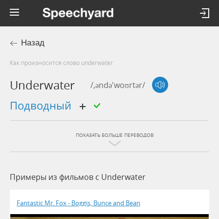
Назад
Как произносится слово underwater
Underwater
/,əndə'woʊrtər/
подводный
ПОКАЗАТЬ БОЛЬШЕ ПЕРЕВОДОВ
Примеры из фильмов c Underwater
Fantastic Mr. Fox - Boggis, Bunce and Bean