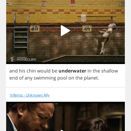
and
his
chin
would
be
underwater
in
the
shallow
end
of
any
swimming
pool
on
the
planet
.
Inferno - Unknown Ally