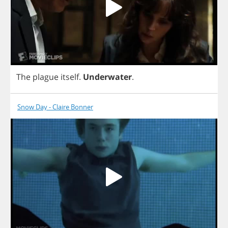
The
plague
itself
.
Underwater
.
Snow Day - Claire Bonner