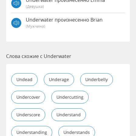
Underwater произнесенно Emma
(девушка)
Underwater произнесенно Brian
(мужчина)
Слова схожие с Underwater
Undead
Underage
Underbelly
Undercover
Undercutting
Underscore
Understand
Understanding
Understands