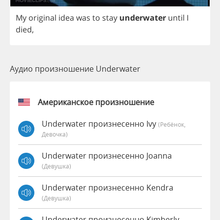
My
original
idea
was
to
stay
underwater
until
I
died
,
Аудио произношение Underwater
Американское произношение
Underwater произнесенно Ivy
(Ребёнок,
Девочка)
Underwater произнесенно Joanna
(девушка)
Underwater произнесенно Kendra
(девушка)
Underwater произнесенно Kimberly