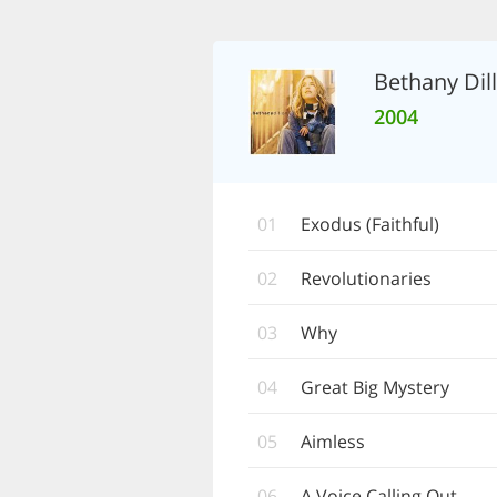
Bethany Dil
2004
01
Exodus (Faithful)
02
Revolutionaries
03
Why
04
Great Big Mystery
05
Aimless
06
A Voice Calling Out