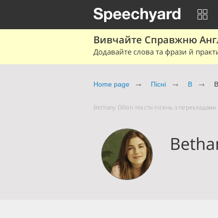
Вивчайте Справжню Англі
Додавайте слова та фрази й практ
Home page
Пісні
B
B
Bethany Dillon тексти пісень з перекладами 
Betha