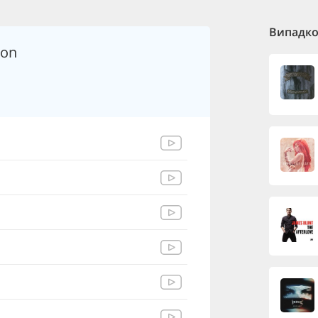
Випадков
lon