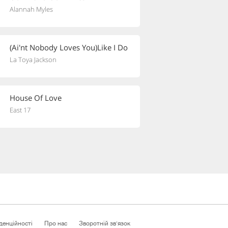
Alannah Myles
(Ai'nt Nobody Loves You)Like I Do
La Toya Jackson
House Of Love
East 17
денційності
Про нас
Зворотній зв'язок