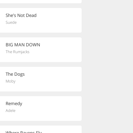
She's Not Dead
Suede
BIG MAN DOWN
The Rumjacks
The Dogs
Moby
Remedy
Adele
Where Ravens Fly