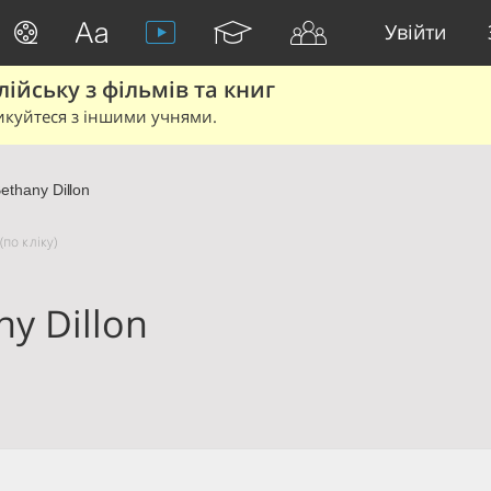
Увійти
йську з фільмів та книг
икуйтеся з іншими учнями.
ethany Dillon
(по кліку)
ny Dillon