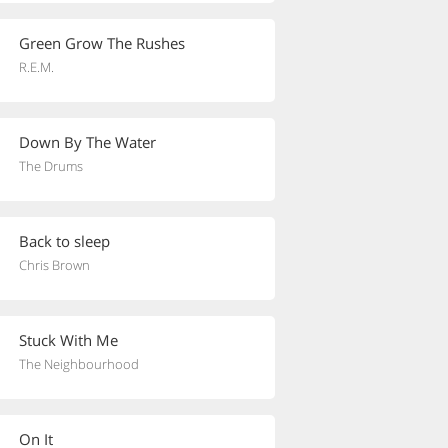
Green Grow The Rushes
R.E.M.
Down By The Water
The Drums
Back to sleep
Chris Brown
Stuck With Me
The Neighbourhood
On It