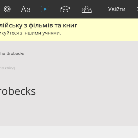
Увійти
йську з фільмів та книг
икуйтеся з іншими учнями.
he Brobecks
по кліку)
robecks