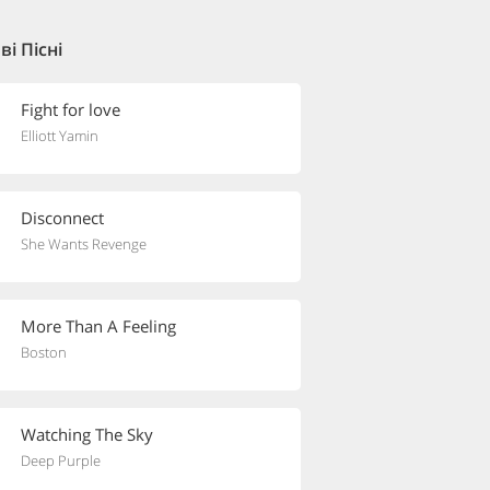
і Пісні
Fight for love
Elliott Yamin
Disconnect
She Wants Revenge
More Than A Feeling
Boston
Watching The Sky
Deep Purple