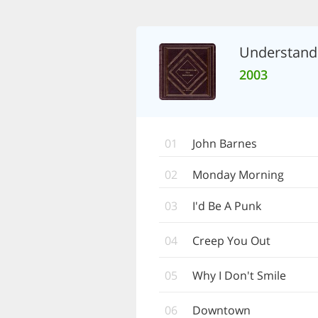
Understand
2003
01
John Barnes
02
Monday Morning
03
I'd Be A Punk
04
Creep You Out
05
Why I Don't Smile
06
Downtown