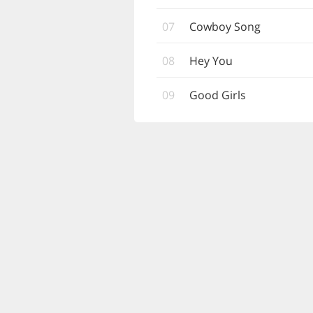
07
Cowboy Song
08
Hey You
09
Good Girls