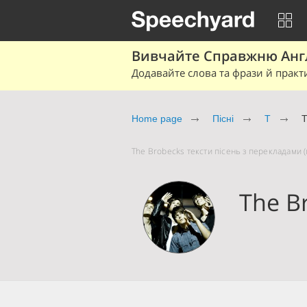
Вивчайте Справжню Англі
Додавайте слова та фрази й практ
Home page
Пісні
T
T
The Brobecks тексти пісень з перекладами (
The B