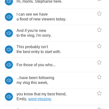
Hi
,
moms
.
Stephanie
here
.
I
can
see
we
have
a
flood
of
new
viewers
today
.
And
if
you're
new
to
the
vlog
,
I'm
sorry
.
This
probably
isn't
the
best
entry
to
start
with
.
For
those
of
you
who
...
...
have
been
following
my
vlog
this
week
,
you
know
that
my
best
friend
,
Emily
,
went
missing
.