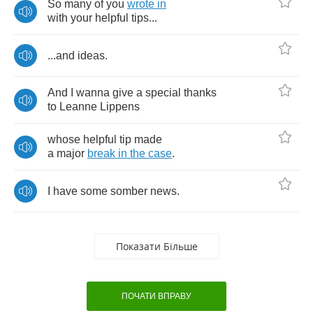
So
many
of
you
wrote
in
with
your
helpful
tips
...
...
and
ideas
.
And
I
wanna
give
a
special
thanks
to
Leanne
Lippens
whose
helpful
tip
made
a
major
break
in
the
case
.
I
have
some
somber
news
.
Показати Більше
ПОЧАТИ ВПРАВУ