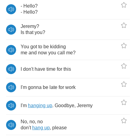
-
Hello
?
-
Hello
?
Jeremy
?
Is
that
you
?
You
got
to
be
kidding
me
and
now
you
call
me
?
I
don't
have
time
for
this
I'm
gonna
be
late
for
work
I'm
hanging
up
.
Goodbye
,
Jeremy
No
,
no
,
no
don't
hang
up
,
please