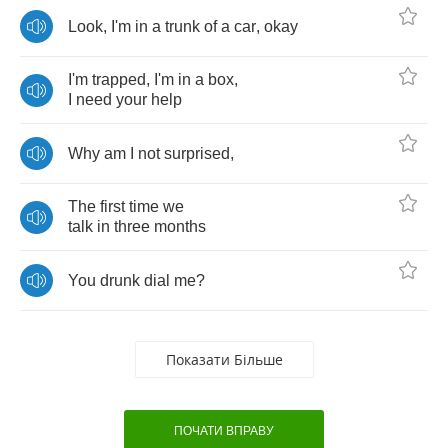
Look
,
I'm
in
a
trunk
of
a
car
,
okay
I'm
trapped
,
I'm
in
a
box
,
I
need
your
help
Why
am
I
not
surprised
,
The
first
time
we
talk
in
three
months
You
drunk
dial
me
?
Показати Більше
ПОЧАТИ ВПРАВУ