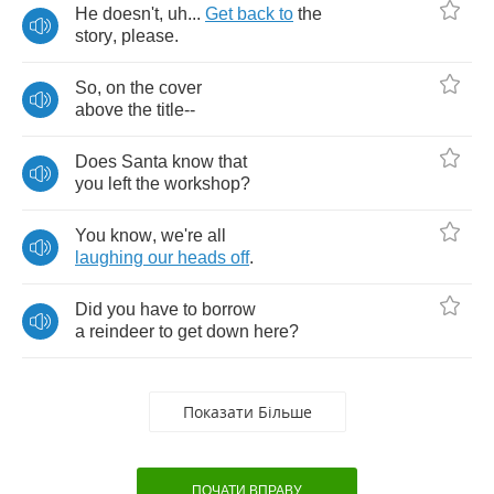
He
doesn't
,
uh
...
Get
back
to
the
story
,
please
.
So
,
on
the
cover
above
the
title
--
Does
Santa
know
that
you
left
the
workshop
?
You
know
,
we're
all
laughing
our
heads
off
.
Did
you
have
to
borrow
a
reindeer
to
get
down
here
?
Показати Більше
ПОЧАТИ ВПРАВУ