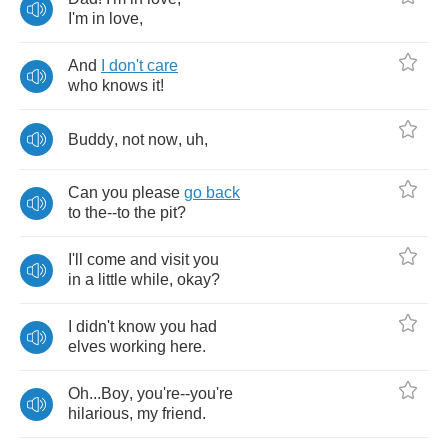
I'm
in
love
,
And
I
don't
care
who
knows
it
!
Buddy
,
not
now
,
uh
,
Can
you
please
go
back
to
the
--
to
the
pit
?
I'll
come
and
visit
you
in
a
little
while
,
okay
?
I
didn't
know
you
had
elves
working
here
.
Oh
...
Boy
,
you're
--
you're
hilarious
,
my
friend
.