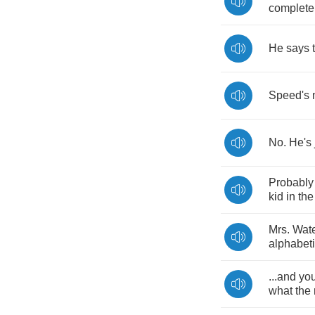
complete
He
says
Speed's
No
.
He's
Probably
kid
in
the
Mrs
.
Wate
alphabet
...
and
yo
what
the