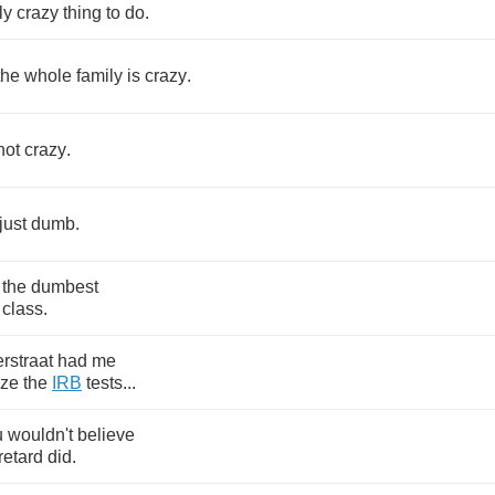
ly
crazy
thing
to
do
.
the
whole
family
is
crazy
.
not
crazy
.
just
dumb
.
the
dumbest
class
.
rstraat
had
me
ize
the
IRB
tests
...
u
wouldn't
believe
retard
did
.