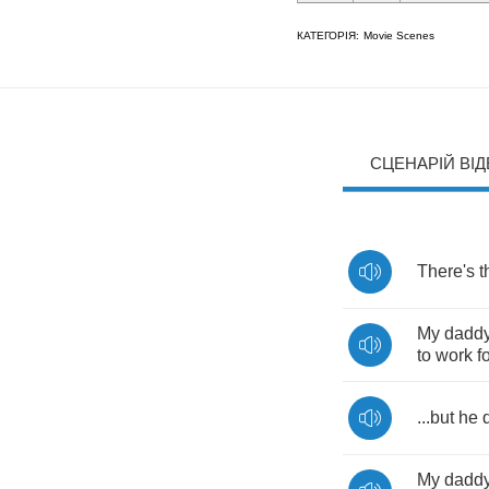
КАТЕГОРІЯ:
Movie Scenes
СЦЕНАРІЙ ВІ
There's
t
My
dadd
to
work
f
...
but
he
My
dadd