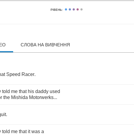
РІВЕНЬ:
ДЕО
СЛОВА НА ВИВЧЕННЯ
hat
Speed
Racer
.
y
told
me
that
his
daddy
used
or
the
Mishida
Motorwerks
...
quit
.
y
told
me
that
it
was
a