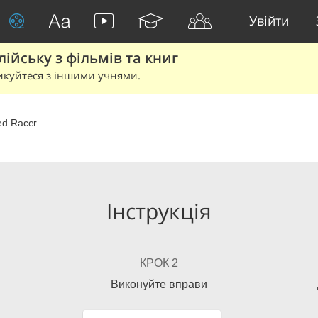
Увійти
йську з фільмів та книг
икуйтеся з іншими учнями.
d Racer
Інструкція
КРОК 2
Виконуйте вправи