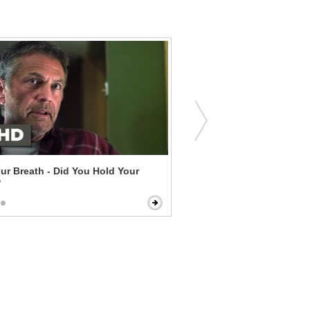
ur Breath - Did You Hold Your
Charlie's Angels: Full Throt
?
Charlie