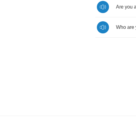
Are
you
a
Who
are