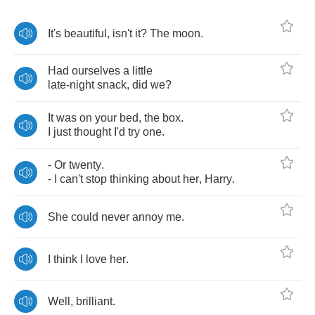
It's
beautiful
,
isn't
it
?
The
moon
.
Had
ourselves
a
little
late
-
night
snack
,
did
we
?
It
was
on
your
bed
,
the
box
.
I
just
thought
I'd
try
one
.
-
Or
twenty
.
-
I
can't
stop
thinking
about
her
,
Harry
.
She
could
never
annoy
me
.
I
think
I
love
her
.
Well
,
brilliant
.