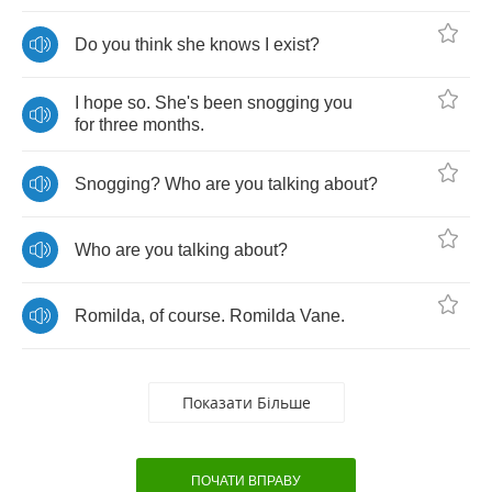
Do
you
think
she
knows
I
exist
?
I
hope
so
.
She's
been
snogging
you
for
three
months
.
Snogging
?
Who
are
you
talking
about
?
Who
are
you
talking
about
?
Romilda
,
of
course
.
Romilda
Vane
.
Показати Більше
ПОЧАТИ ВПРАВУ