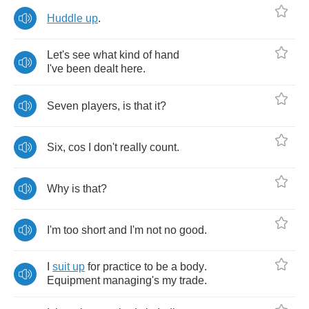
Huddle
up
.
Let's
see
what
kind
of
hand
I've
been
dealt
here
.
Seven
players
,
is
that
it
?
Six
,
cos
I
don't
really
count
.
Why
is
that
?
I'm
too
short
and
I'm
not
no
good
.
I
suit
up
for
practice
to
be
a
body
.
Equipment
managing's
my
trade
.