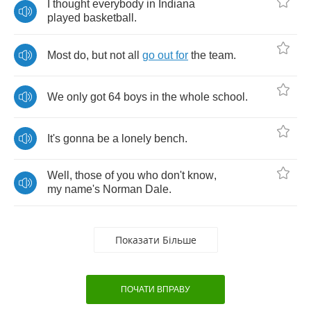
I
thought
everybody
in
Indiana
played
basketball
.
Most
do
,
but
not
all
go
out
for
the
team
.
We
only
got
64
boys
in
the
whole
school
.
It's
gonna
be
a
lonely
bench
.
Well
,
those
of
you
who
don't
know
,
my
name's
Norman
Dale
.
Показати Більше
ПОЧАТИ ВПРАВУ