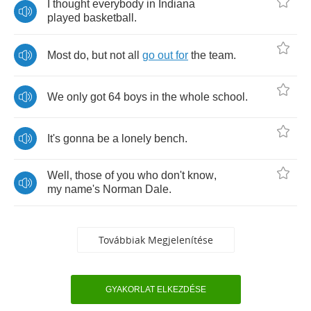
I
thought
everybody
in
Indiana
played
basketball
.
Most
do
,
but
not
all
go
out
for
the
team
.
We
only
got
64
boys
in
the
whole
school
.
It's
gonna
be
a
lonely
bench
.
Well
,
those
of
you
who
don't
know
,
my
name's
Norman
Dale
.
Továbbiak Megjelenítése
GYAKORLAT ELKEZDÉSE