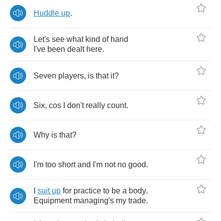
Huddle
up
.
Let's
see
what
kind
of
hand
I've
been
dealt
here
.
Seven
players
,
is
that
it
?
Six
,
cos
I
don't
really
count
.
Why
is
that
?
I'm
too
short
and
I'm
not
no
good
.
I
suit
up
for
practice
to
be
a
body
.
Equipment
managing's
my
trade
.