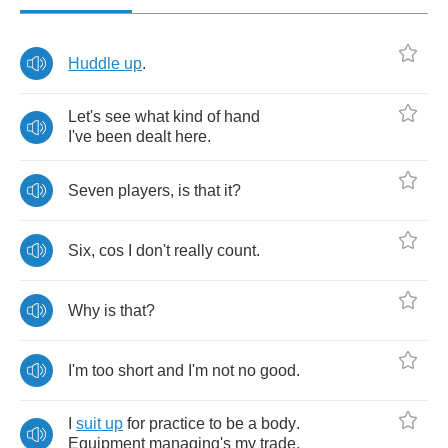
Huddle
up
.
Let's
see
what
kind
of
hand
I've
been
dealt
here
.
Seven
players
,
is
that
it
?
Six
,
cos
I
don't
really
count
.
Why
is
that
?
I'm
too
short
and
I'm
not
no
good
.
I
suit
up
for
practice
to
be
a
body
.
Equipment
managing's
my
trade
.