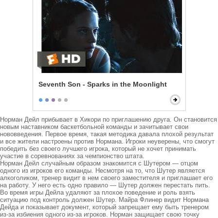
Seventh Son - Sparks in the Moonlight
Норман Дейл прибывает в Хикори по приглашению друга. Он становится 
новым наставником баскетбольной команды и зачитывает свои 
нововведения. Первое время, такая методика давала плохой результат 
и все жители настроены против Нормана. Игроки неуверены, что смогут 
победить без своего лучшего игрока, который не хочет принимать 
участие в соревнованиях за чемпионство штата.

Норман Дейл случайным образом знакомится с Шутером — отцом 
одного из игроков его команды. Несмотря на то, что Шутер является 
алкоголиком, тренер видит в нем своего заместителя и приглашает его 
на работу. У него есть одно правило — Шутер должен перестать пить.

Во время игры Дейла удаляют за плохое поведение и роль взять 
ситуацию под контроль должен Шутер. Майра Флинер видит Нормана 
Дейда и показывает документ, который запрещает ему быть тренером 
из-за избиения одного из-за игроков. Норман защищает свою точку 