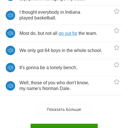
I
thought
everybody
in
Indiana
played
basketball
.
Most
do
,
but
not
all
go
out
for
the
team
.
We
only
got
64
boys
in
the
whole
school
.
It's
gonna
be
a
lonely
bench
.
Well
,
those
of
you
who
don't
know
,
my
name's
Norman
Dale
.
Показать Больше