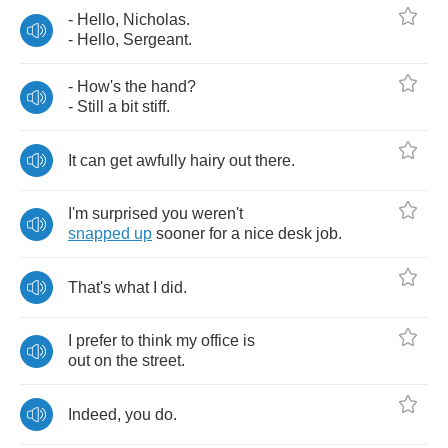
-
Hello
,
Nicholas
.
-
Hello
,
Sergeant
.
-
How's
the
hand
?
-
Still
a
bit
stiff
.
It
can
get
awfully
hairy
out
there
.
I'm
surprised
you
weren't
snapped
up
sooner
for
a
nice
desk
job
.
That's
what
I
did
.
I
prefer
to
think
my
office
is
out
on
the
street
.
Indeed
,
you
do
.