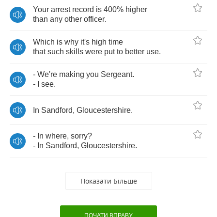
Your
arrest
record
is
400%
higher
than
any
other
officer
.
Which
is
why
it's
high
time
that
such
skills
were
put
to
better
use
.
-
We're
making
you
Sergeant
.
-
I
see
.
In
Sandford
,
Gloucestershire
.
-
In
where
,
sorry
?
-
In
Sandford
,
Gloucestershire
.
Показати Більше
ПОЧАТИ ВПРАВУ