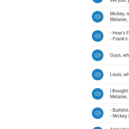
We
just
,
Mickey
,
Melanie
,
-
How's
F
-
Frank's
Guys
,
wh
Louis
,
wh
I
thought
Melanie
,
-
Bullshit
-
Mickey