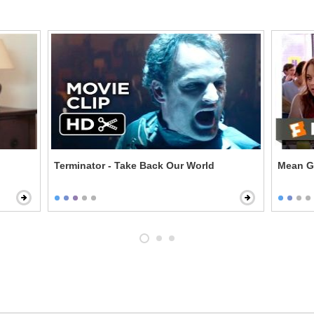
Terminator - Take Back Our World
Mean G