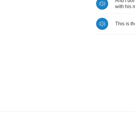
And
I
don
with
his
This
is
th