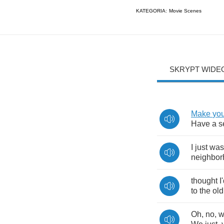
KATEGORIA:
Movie Scenes
SKRYPT WIDE
Make
you
Have
a
s
I
just
was
neighbor
thought
I
to
the
old
Oh
,
no
,
w