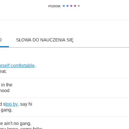
POZIOM:
O
SŁOWA DO NAUCZENIA SIĘ
rself
comfortable
.
eat
.
in
the
hood
'd
s
top
by
,
say
hi
gang
.
e
ain't
no
gang
.