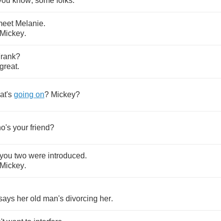
you
know
,
some
folks
.
meet
Melanie
.
Mickey
.
rank
?
great
.
at's
going
on
?
Mickey
?
o's
your
friend
?
you
two
were
introduced
.
Mickey
.
.
says
her
old
man's
divorcing
her
.