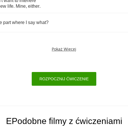
't
want
to
interfere
new
life
.
Mine
,
either
.
e
part
where
I
say
what
?
Pokaż Więcej
ROZPOCZNIJ ĆWICZENIE
EPodobne filmy z ćwiczeniami