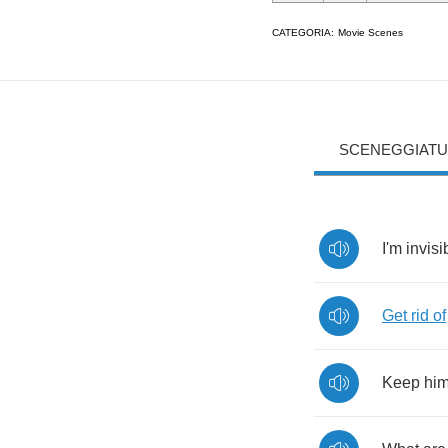
CATEGORIA:
Movie Scenes
SCENEGGIATU
I'm
invisi
Get
rid
of
Keep
hi