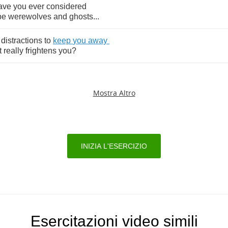
ave
you
ever
considered
be
werewolves
and
ghosts
...
distractions
to
keep
you
away
t
really
frightens
you
?
Mostra Altro
INIZIA L'ESERCIZIO
Esercitazioni video simili