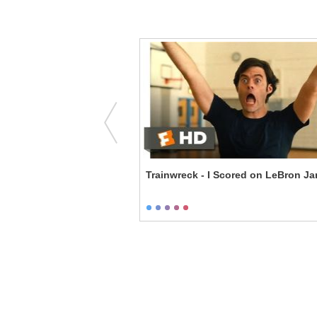
on - Break the Rules
Trainwreck - I Scored on LeBron J