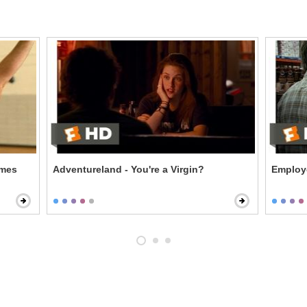
ames
Adventureland - You're a Virgin?
Employe