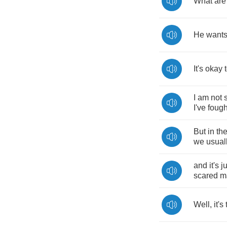
What
are
He
want
It's
okay
I
am
not
I've
fough
But
in
th
we
usual
and
it's
j
scared
m
Well
,
it's