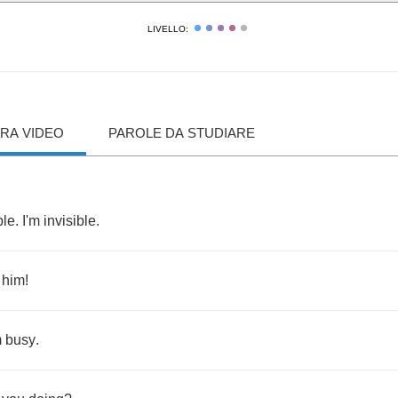
LIVELLO:
RA VIDEO
PAROLE DA STUDIARE
ble
.
I'm
invisible
.
him
!
m
busy
.