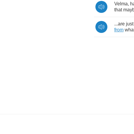
Velma
,
h
that
may
...
are
just
from
wha