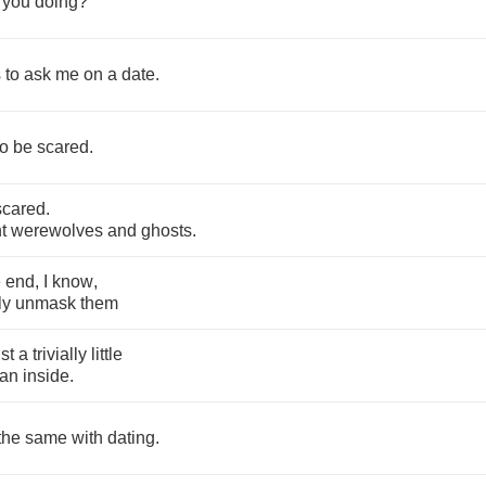
you
doing
?
s
to
ask
me
on
a
date
.
to
be
scared
.
scared
.
t
werewolves
and
ghosts
.
e
end
,
I
know
,
ly
unmask
them
ust
a
trivially
little
an
inside
.
the
same
with
dating
.