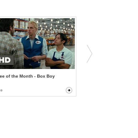
e of the Month - Box Boy
In the Land of Women - Awkward
Encounter