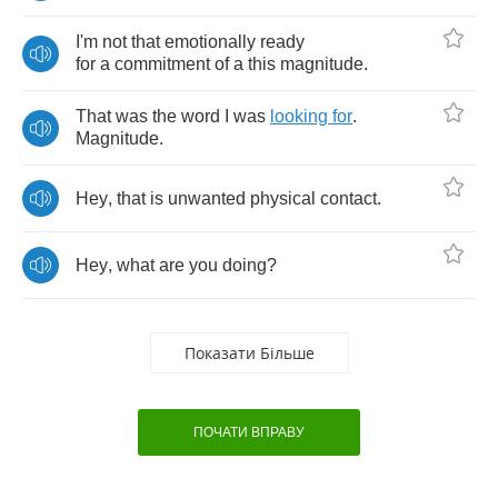
I'm
not
that
emotionally
ready
for
a
commitment
of
a
this
magnitude
.
That
was
the
word
I
was
looking
for
.
Magnitude
.
Hey
,
that
is
unwanted
physical
contact
.
Hey
,
what
are
you
doing
?
Показати Більше
ПОЧАТИ ВПРАВУ