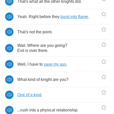
That's
what
all
the
other
knights
did
.
Yeah
.
Right
before
they
burst
into
flame
.
That's
not
the
point
.
Wait
.
Where
are
you
going
?
Exit
is
over
there
.
Well
,
I
have
to
save
my
ass
.
What
kind
of
knight
are
you
?
One
of
a
kind
.
...
rush
into
a
physical
relationship
.