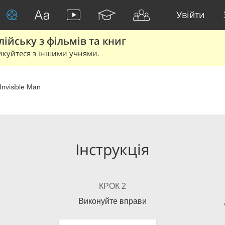
Увійти
йську з фільмів та книг
икуйтеся з іншими учнями.
Invisible Man
Інструкція
КРОК 2
Виконуйте вправи