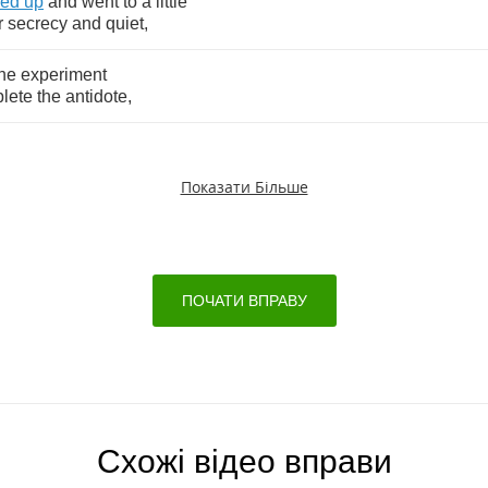
ked
up
and
went
to
a
little
r
secrecy
and
quiet
,
the
experiment
lete
the
antidote
,
Показати Більше
ПОЧАТИ ВПРАВУ
Схожі відео вправи