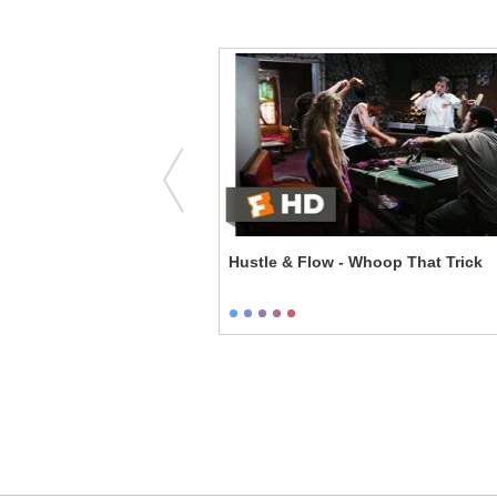
i - I'm the Dude
Hustle & Flow - Whoop That Trick