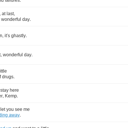
nd
failures
.
,
at
last
,
,
wonderful
day
.
in
,
it's
ghastly
.
t
,
wonderful
day
.
ittle
f
drugs
.
stay
here
er
,
Kemp
.
let
you
see
me
ding
away
.