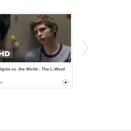
ilgrim vs. the World - The L-Word
The Purge: Anarchy - Che
to Die