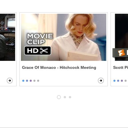
Grace Of Monaco - Hitchcock Meeting
Scott P