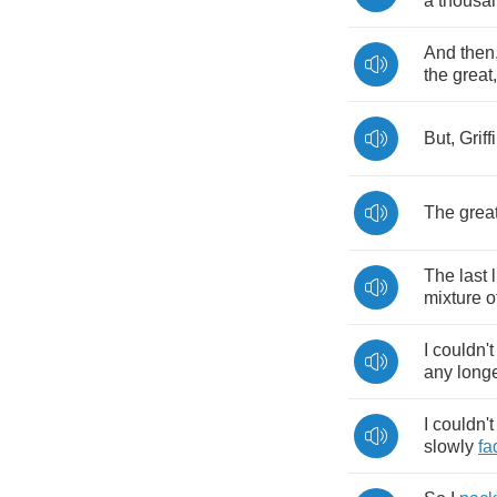
a
thousa
And
then
the
great
But
,
Griff
The
grea
The
last
l
mixture
o
I
couldn't
any
long
I
couldn't
slowly
fa