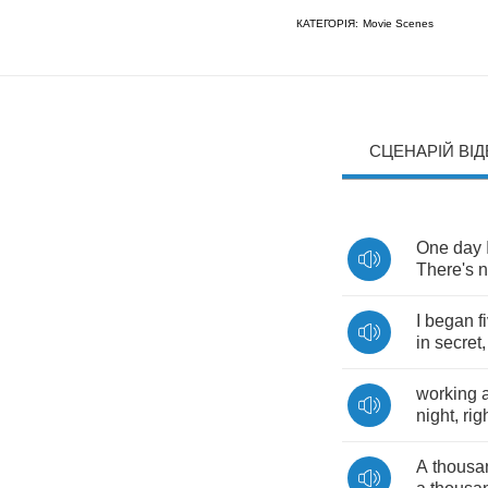
КАТЕГОРІЯ:
Movie Scenes
СЦЕНАРІЙ ВІ
One
day
There's
n
I
began
f
in
secret
,
working
a
night
,
rig
A
thousa