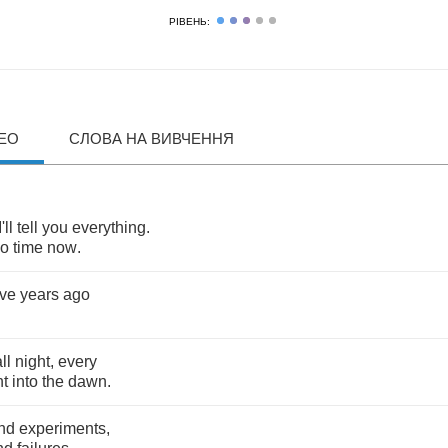
РІВЕНЬ:
ДЕО
СЛОВА НА ВИВЧЕННЯ
I'll
tell
you
everything
.
o
time
now
.
ive
years
ago
ll
night
,
every
ht
into
the
dawn
.
nd
experiments
,