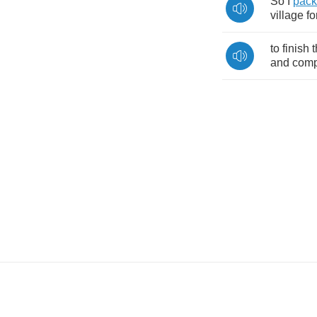
So
I
pac
village
fo
to
finish
and
comp