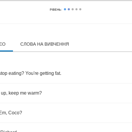
РІВЕНЬ:
ДЕО
СЛОВА НА ВИВЧЕННЯ
stop
eating
?
You're
getting
fat
.
up
,
keep
me
warm
?
Em
,
Coco
?