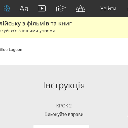
Увійти
йську з фільмів та книг
икуйтеся з іншими учнями.
Blue Lagoon
Інструкція
КРОК 2
Виконуйте вправи