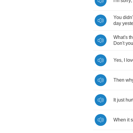
I'm
sorry
You
didn'
day
yest
What's
t
Don't
yo
Yes
,
I
lov
Then
wh
It
just
hur
When
it
s