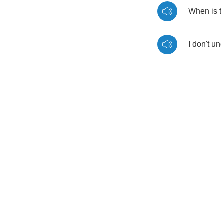
When
is
I
don't
un