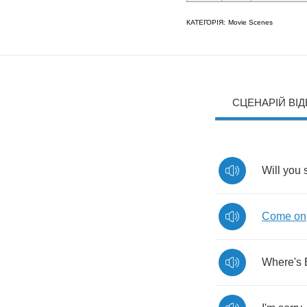
КАТЕГОРІЯ:
Movie Scenes
СЦЕНАРІЙ ВІ
Will
you
Come
on
Where's