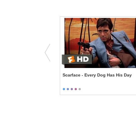
or Cold?
Scarface - Every Dog Has His Day