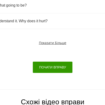
that
going
to
be
?
derstand
it
.
Why
does
it
hurt
?
Показати Більше
ПОЧАТИ ВПРАВУ
Схожі відео вправи