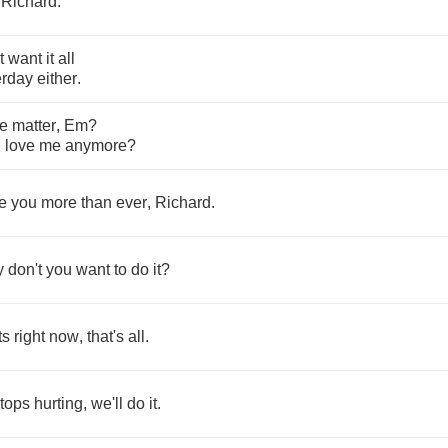
,
Richard
.
t
want
it
all
erday
either
.
he
matter
,
Em
?
u
love
me
anymore
?
e
you
more
than
ever
,
Richard
.
y
don't
you
want
to
do
it
?
ts
right
now
,
that's
all
.
tops
hurting
,
we'll
do
it
.