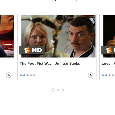
The Foot Fist Way - Ju-jitsu Sucks
Lucy - 