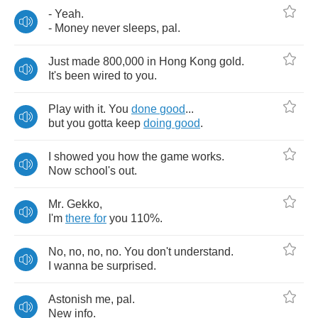
-
Yeah
.
-
Money
never
sleeps
,
pal
.
Just
made
800,000
in
Hong
Kong
gold
.
It's
been
wired
to
you
.
Play
with
it
.
You
done
good
...
but
you
gotta
keep
doing
good
.
I
showed
you
how
the
game
works
.
Now
school's
out
.
Mr
.
Gekko
,
I'm
there
for
you
110%.
No
,
no
,
no
,
no
.
You
don't
understand
.
I
wanna
be
surprised
.
Astonish
me
,
pal
.
New
info
.