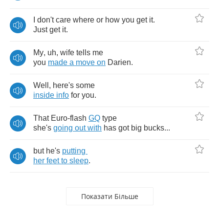
I
don't
care
where
or
how
you
get
it
.
Just
get
it
.
My
,
uh
,
wife
tells
me
you
made
a
move
on
Darien
.
Well
,
here's
some
inside
info
for
you
.
That
Euro
-
flash
GQ
type
she's
going
out
with
has
got
big
bucks
...
but
he's
putting
her
feet
to
sleep
.
Показати Більше