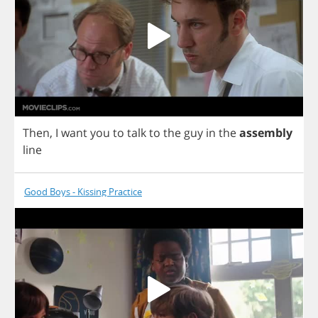
Then
,
I
want
you
to
talk
to
the
guy
in
the
assembly
line
Good Boys - Kissing Practice