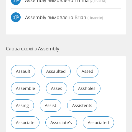
Assembly вимовлено Emma
(дівчина)
Assembly вимовлено Brian
(чоловік)
Слова схожі з Assembly
Assault
Assaulted
Assed
Assemble
Asses
Assholes
Assing
Assist
Assistents
Associate
Associate's
Associated