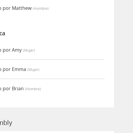
o por Matthew
(hombre)
ca
o por Amy
(mujer)
do por Emma
(mujer)
 por Brian
(hombre)
mbly