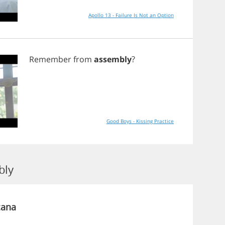
Apollo 13 - Failure Is Not an Option
Remember
from
assembly
?
Good Boys - Kissing Practice
bly
cana