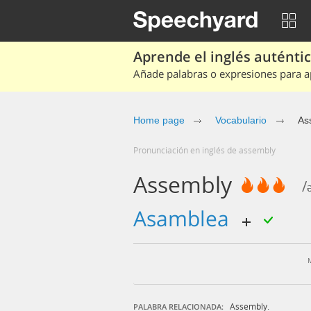
Aprende el inglés auténtico
Añade palabras o expresiones para ap
Home page
Vocabulario
As
Pronunciación en inglés de assembly
Assembly
/
asamblea
Assembly.
PALABRA RELACIONADA: