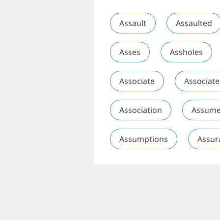
Assault
Assaulted
Asses
Assholes
Associate
Associate
Association
Assum
Assumptions
Assur