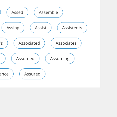
Assed
Assemble
Assing
Assist
Assistents
's
Associated
Associates
e
Assumed
Assuming
ance
Assured