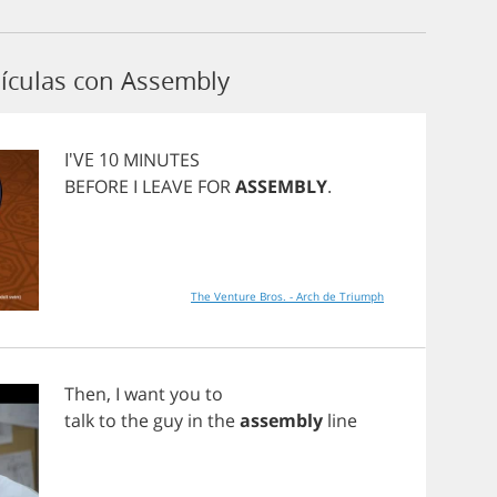
ículas con Assembly
I'VE 10
MINUTES
BEFORE
I
LEAVE
FOR
ASSEMBLY
.
The Venture Bros. - Arch de Triumph
Then
,
I
want
you
to
talk
to
the
guy
in
the
assembly
line