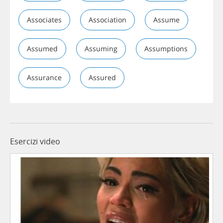
Associates
Association
Assume
Assumed
Assuming
Assumptions
Assurance
Assured
Esercizi video