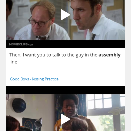
Then
,
I
want
you
to
talk
to
the
guy
in
the
assembly
line
Good Boys - Kissing Practice