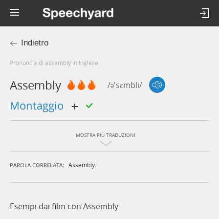
Indietro
Pronuncia di assembly in Inglese
Assembly
/ə'sɛmbli/
montaggio
MOSTRA PIÙ TRADUZIONI
Assembly.
PAROLA CORRELATA:
Esempi dai film con Assembly