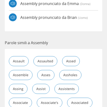
Assembly pronunciato da Emma
(donna)
Assembly pronunciato da Brian
(uomo)
Parole simili a Assembly
Assault
Assaulted
Assed
Assemble
Asses
Assholes
Assing
Assist
Assistents
Associate
Associate's
Associated