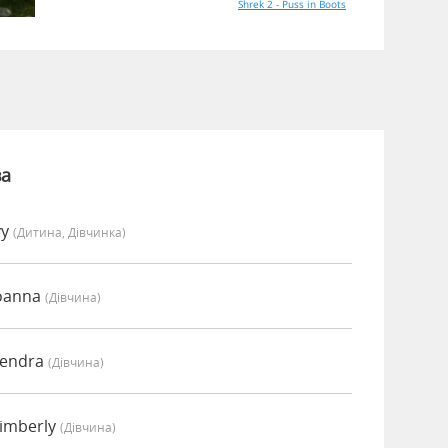
Shrek 2 - Puss in Boots
ва
vy
(дитина, Дівчинка)
Joanna
(дівчина)
Kendra
(дівчина)
Kimberly
(дівчина)