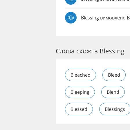
Blessing вимовлено B
Слова схожі з Blessing
Bleached
Bleed
Bleeping
Blend
Blessed
Blessings