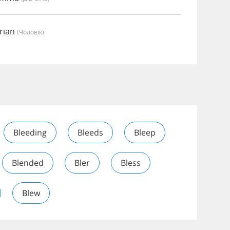
rian
(чоловік)
Bleeding
Bleeds
Bleep
Blended
Bler
Bless
Blew