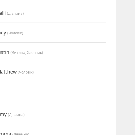
lli
(дівчина)
oey
(чоловік)
ustin
(дитина, Хлопчик)
Matthew
(чоловік)
Amy
(дівчина)
 Emma
(дівчина)