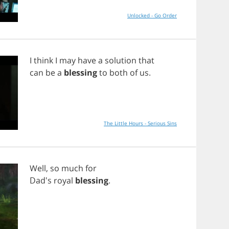
Unlocked - Go Order
I
think
I
may
have
a
solution
that
can
be
a
blessing
to
both
of
us
.
The Little Hours - Serious Sins
Well
,
so
much
for
Dad's
royal
blessing
.