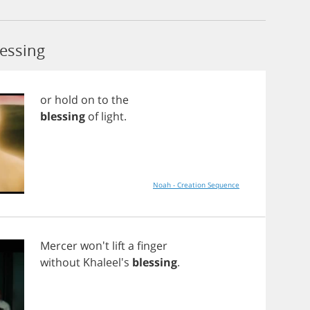
essing
or
hold
on
to
the
blessing
of
light
.
Noah - Creation Sequence
Mercer
won't
lift
a
finger
without
Khaleel's
blessing
.