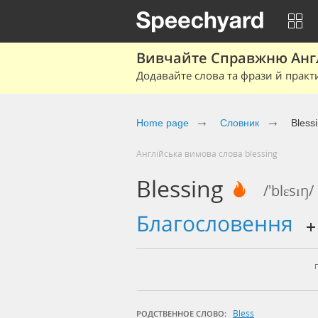
Вивчайте Справжню Англі
Додавайте слова та фрази й практ
Home page
Cловник
Bless
Англійська вимова слова blessing
Blessing
/'blɛsɪŋ/
благословення
Bless
РОДСТВЕННОЕ СЛОВО: