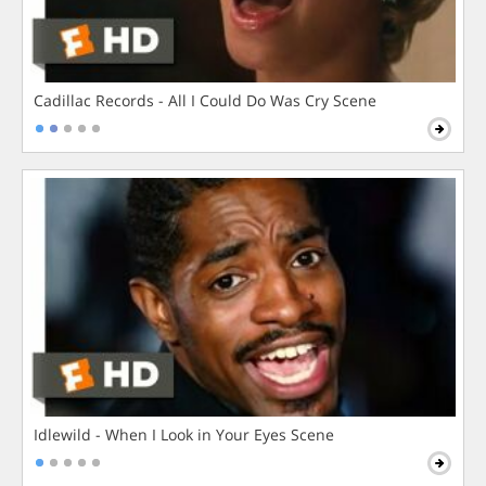
Cadillac Records - All I Could Do Was Cry Scene
Idlewild - When I Look in Your Eyes Scene