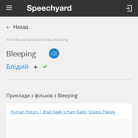
Назад
Англійська вимова слова bleeping
Bleeping
блідий
Приклади з фільмів з Bleeping
Human History | Brad Neely’s Harg Nallin’ Sclopio Peepio