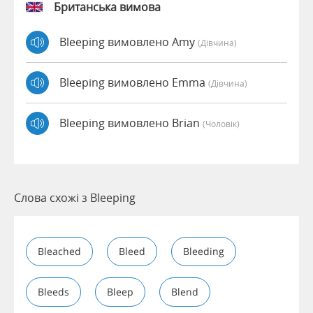
Британська вимова
Bleeping вимовлено Amy
(дівчина)
Bleeping вимовлено Emma
(дівчина)
Bleeping вимовлено Brian
(чоловік)
Слова схожі з Bleeping
Bleached
Bleed
Bleeding
Bleeds
Bleep
Blend