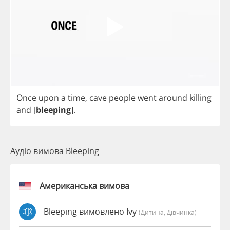
Once
upon
a
time
,
cave
people
went
around
killing
and
[
bleeping
].
Аудіо вимова Bleeping
Американська вимова
Bleeping вимовлено Ivy
(дитина, Дівчинка)