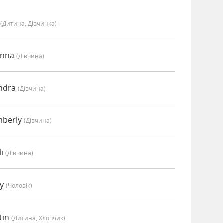
y
(дитина, Дівчинка)
anna
(дівчина)
endra
(дівчина)
mberly
(дівчина)
li
(дівчина)
ey
(чоловік)
tin
(дитина, Хлопчик)