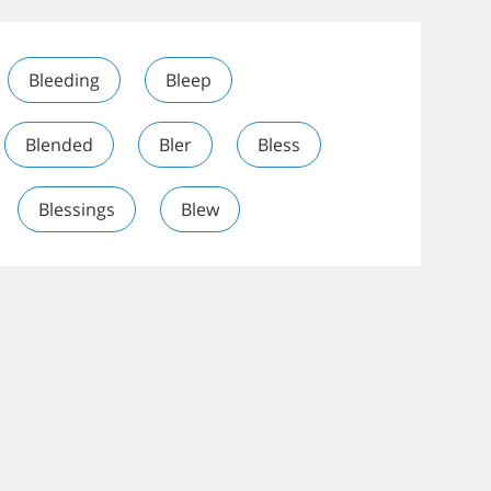
Bleeding
Bleep
Blended
Bler
Bless
Blessings
Blew