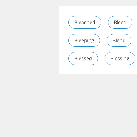
Bleached
Bleed
Bleeping
Blend
Blessed
Blessing