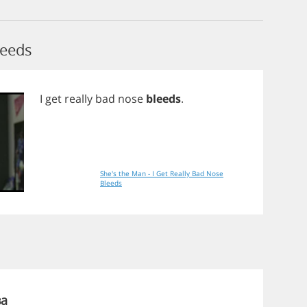
leeds
I
get
really
bad
nose
bleeds
.
She's the Man - I Get Really Bad Nose
Bleeds
ва