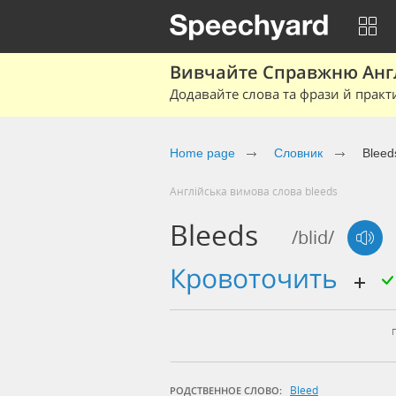
Вивчайте Справжню Англі
Додавайте слова та фрази й практ
Home page
Cловник
Bleed
Англійська вимова слова bleeds
Bleeds
/blid/
кровоточить
Bleed
РОДСТВЕННОЕ СЛОВО: