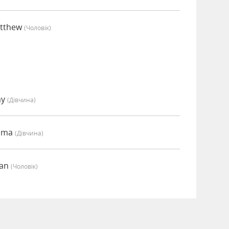
atthew
(чоловік)
my
(дівчина)
Emma
(дівчина)
ian
(чоловік)