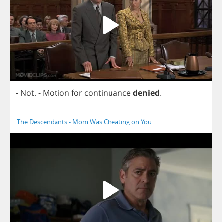
-
Not
.
-
Motion
for
continuance
denied
.
The Descendants - Mom Was Cheating on You