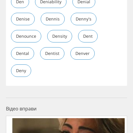
Den
Deniability
Denial
Denise
Dennis
Denny's
Denounce
Density
Dent
Dental
Dentist
Denver
Deny
Відео вправи