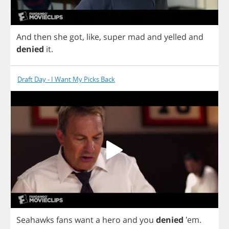
And
then
she
got
,
like
,
super
mad
and
yelled
and
denied
it
.
Draft Day - I Want My Picks Back
Seahawks
fans
want
a
hero
and
you
denied
'em.