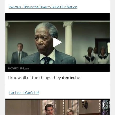
Invictus - This is the Time to Build Our Nation
I
know
all
of
the
things
they
denied
us
.
Liar Liar - I Can't Lie!