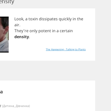
ensity
Look
,
a
toxin
dissipates
quickly
in
the
air
.
They're
only
potent
in
a
certain
density
.
The Happening - Talking to Plants
ва
y
(дитина, Дівчинка)