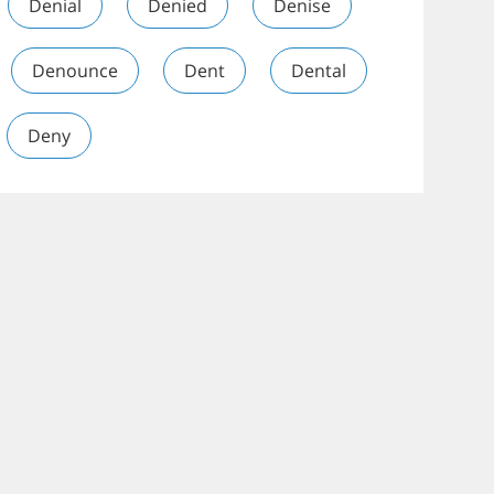
Denial
Denied
Denise
Denounce
Dent
Dental
Deny