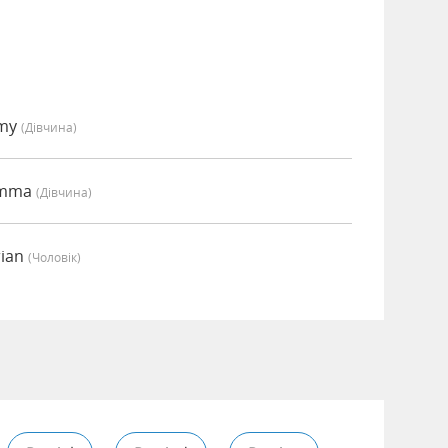
Amy
(дівчина)
Emma
(дівчина)
rian
(чоловік)