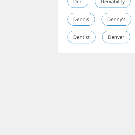
Den
Deniability
Dennis
Denny's
Dentist
Denver