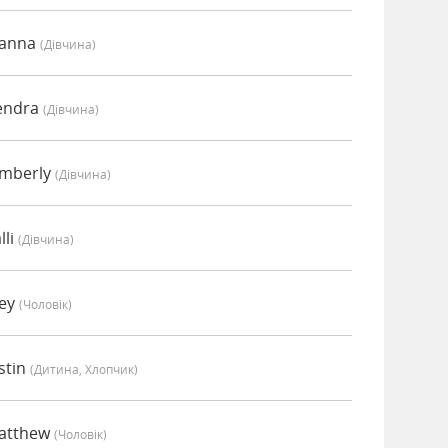
oanna
(дівчина)
endra
(дівчина)
imberly
(дівчина)
lli
(дівчина)
oey
(чоловік)
stin
(дитина, Хлопчик)
Matthew
(чоловік)