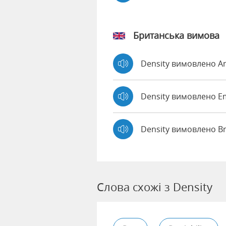
Британська вимова
Density вимовлено 
Density вимовлено 
Density вимовлено B
Слова схожі з Density