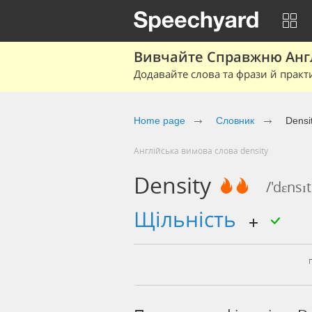
Вивчайте Справжню Англі
Додавайте слова та фрази й практ
Home page
Cловник
Densi
Англійська вимова слова density
Density
/'dɛnsɪt
щільність