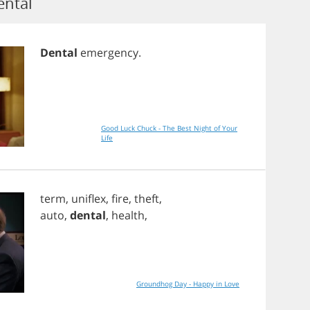
ental
Dental
emergency
.
Good Luck Chuck - The Best Night of Your
Life
term
,
uniflex
,
fire
,
theft
,
auto
,
dental
,
health
,
Groundhog Day - Happy in Love