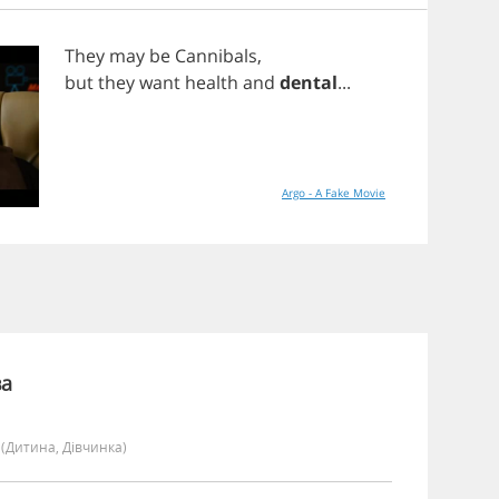
They
may
be
Cannibals
,
but
they
want
health
and
dental
...
Argo - A Fake Movie
ва
y
(дитина, Дівчинка)