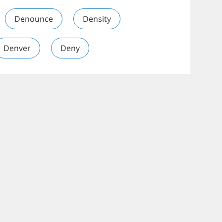
Denounce
Density
Denver
Deny