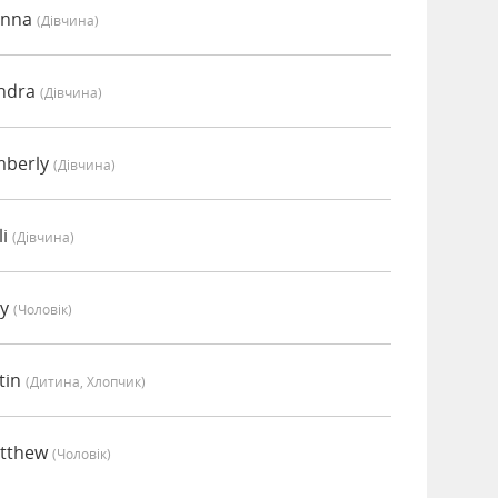
anna
(дівчина)
endra
(дівчина)
mberly
(дівчина)
li
(дівчина)
ey
(чоловік)
tin
(дитина, Хлопчик)
atthew
(чоловік)