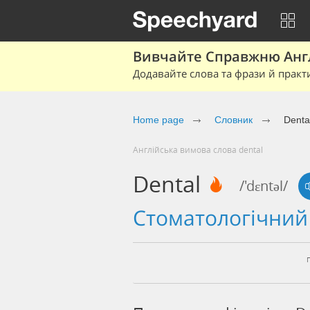
Вивчайте Справжню Англі
Додавайте слова та фрази й практ
Home page
Cловник
Denta
Англійська вимова слова dental
Dental
/'dɛntəl/
стоматологічни