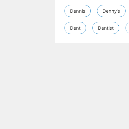
Dennis
Denny's
Dent
Dentist