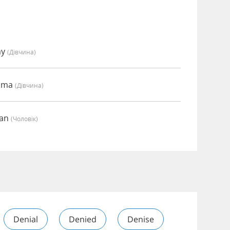
my
(дівчина)
Emma
(дівчина)
ian
(чоловік)
Denial
Denied
Denise