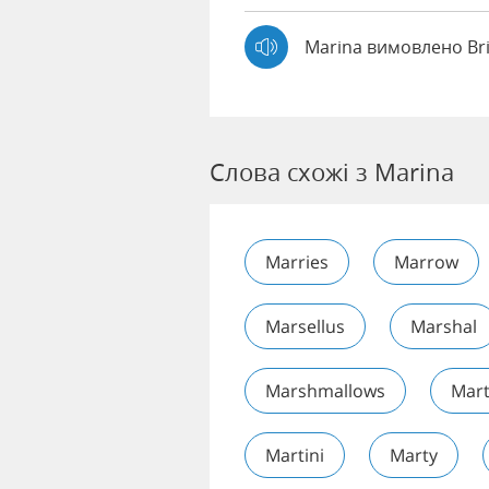
Marina вимовлено Br
Слова схожі з Marina
Marries
Marrow
Marsellus
Marshal
Marshmallows
Mar
Martini
Marty