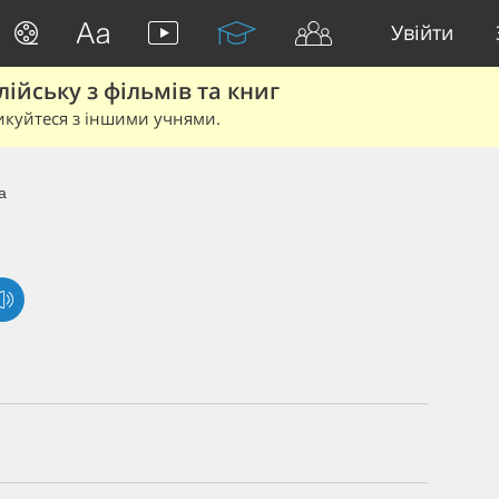
Увійти
йську з фільмів та книг
икуйтеся з іншими учнями.
a