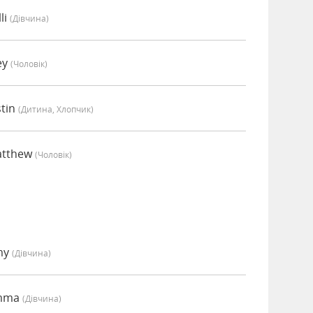
li
(дівчина)
ey
(чоловік)
stin
(дитина, Хлопчик)
atthew
(чоловік)
my
(дівчина)
Emma
(дівчина)