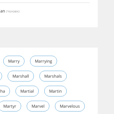
ian
(чоловік)
Marry
Marrying
Marshall
Marshals
tha
Martial
Martin
Martyr
Marvel
Marvelous