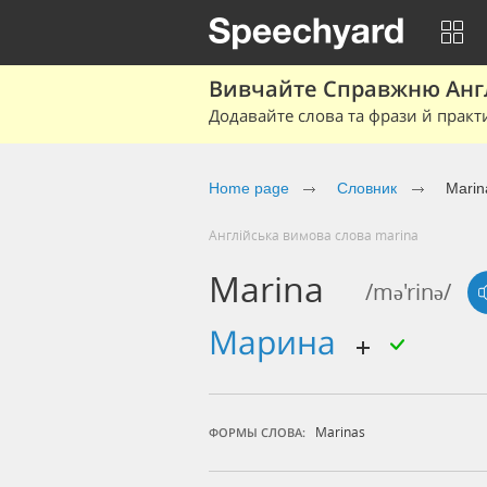
Вивчайте Справжню Англі
Додавайте слова та фрази й практ
Home page
Cловник
Marin
Англійська вимова слова marina
Marina
/mə'rinə/
марина
Marinas
ФОРМЫ СЛОВА: