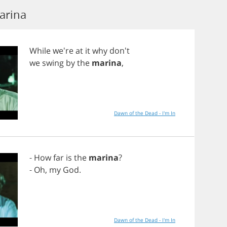
arina
While
we're
at
it
why
don't
we
swing
by
the
marina
,
Dawn of the Dead - I'm In
-
How
far
is
the
marina
?
-
Oh
,
my
God
.
Dawn of the Dead - I'm In