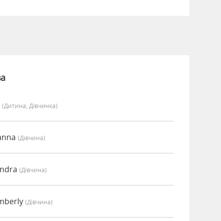
ва
y
(дитина, Дівчинка)
oanna
(дівчина)
endra
(дівчина)
mberly
(дівчина)