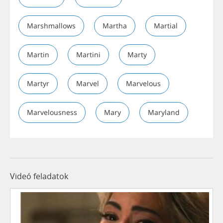
Marshmallows
Martha
Martial
Martin
Martini
Marty
Martyr
Marvel
Marvelous
Marvelousness
Mary
Maryland
Videó feladatok