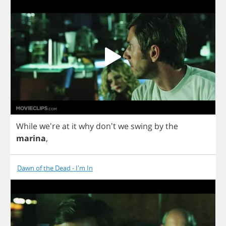
While
we're
at
it
why
don't
we
swing
by
the
marina
,
Dawn of the Dead - I'm In