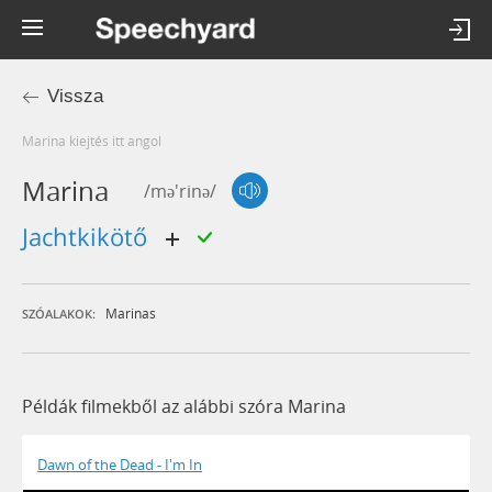
Vissza
marina kiejtés itt angol
Marina
/mə'rinə/
jachtkikötő
Marinas
SZÓALAKOK:
Példák filmekből az alábbi szóra Marina
Dawn of the Dead - I'm In