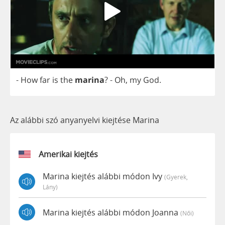
-
How
far
is
the
marina
?
-
Oh
,
my
God
.
Az alábbi szó anyanyelvi kiejtése Marina
Amerikai kiejtés
Marina kiejtés alábbi módon Ivy
(gyerek,
Lány)
Marina kiejtés alábbi módon Joanna
(női)