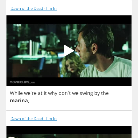
Dawn of the Dead - I'm In
While
we're
at
it
why
don't
we
swing
by
the
marina
,
Dawn of the Dead - I'm In