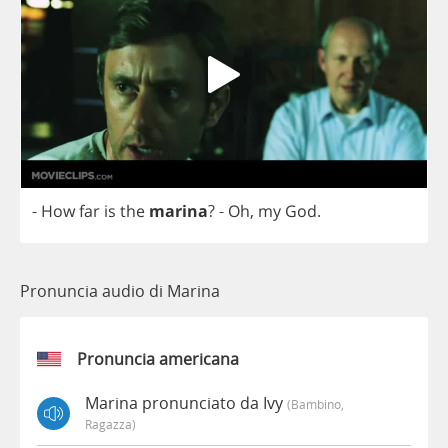
-
How
far
is
the
marina
?
-
Oh
,
my
God
.
Pronuncia audio di Marina
Pronuncia americana
Marina pronunciato da Ivy
(bambino,
Ragazza)