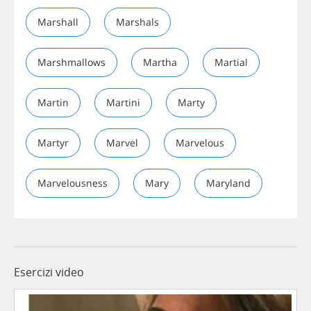
Marshall
Marshals
Marshmallows
Martha
Martial
Martin
Martini
Marty
Martyr
Marvel
Marvelous
Marvelousness
Mary
Maryland
Esercizi video