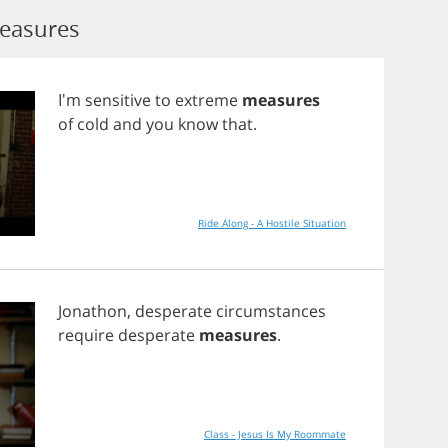
easures
I'm
sensitive
to
extreme
measures
of
cold
and
you
know
that
.
Ride Along - A Hostile Situation
Jonathon
,
desperate
circumstances
require
desperate
measures
.
Class - Jesus Is My Roommate