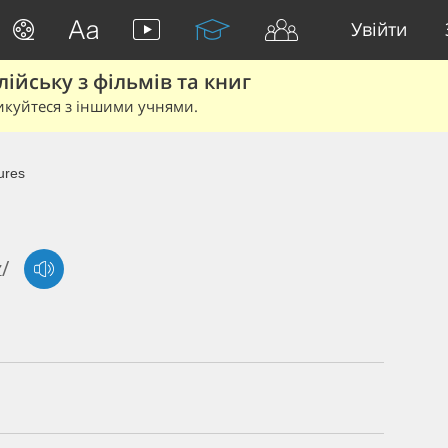
Увійти
йську з фільмів та книг
икуйтеся з іншими учнями.
ures
/