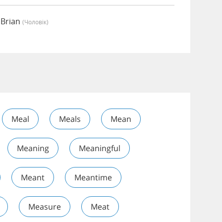
 Brian
(чоловік)
Meal
Meals
Mean
Meaning
Meaningful
Meant
Meantime
Measure
Meat