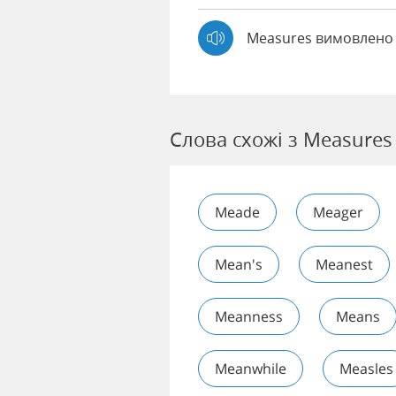
Measures вимовлено
Слова схожі з Measures
Meade
Meager
Mean's
Meanest
Meanness
Means
Meanwhile
Measles