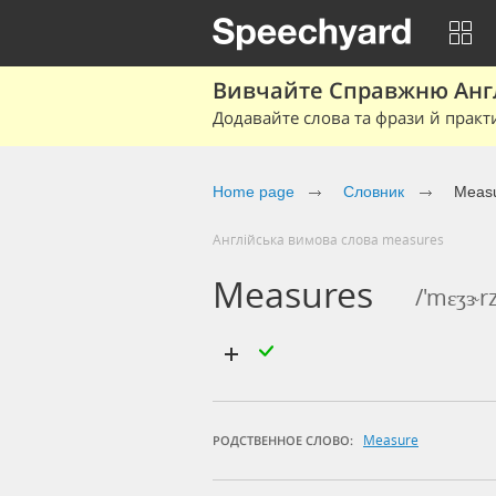
Вивчайте Справжню Англі
Додавайте слова та фрази й практ
Home page
Cловник
Meas
Англійська вимова слова measures
Measures
/'mɛʒɝrz
Measure
РОДСТВЕННОЕ СЛОВО: