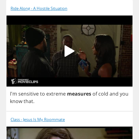
Ride Along - A Hostile Situation
I'm
sensitive
to
extreme
measures
of
cold
and
you
know
that
.
Class - Jesus Is My Roommate