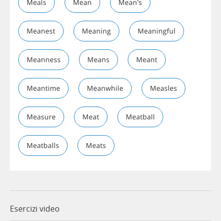
Meals
Mean
Mean's
Meanest
Meaning
Meaningful
Meanness
Means
Meant
Meantime
Meanwhile
Measles
Measure
Meat
Meatball
Meatballs
Meats
Esercizi video