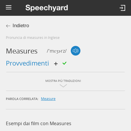
Indietro
Pronuncia di measures in Inglese
Measures
/'mɛʒɝrz/
provvedimenti
MOSTRA PIÙ TRADUZIONI
Measure
PAROLA CORRELATA:
Esempi dai film con Measures