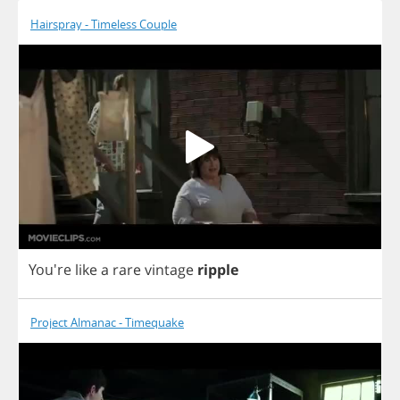
Hairspray - Timeless Couple
You're
like
a
rare
vintage
ripple
Project Almanac - Timequake