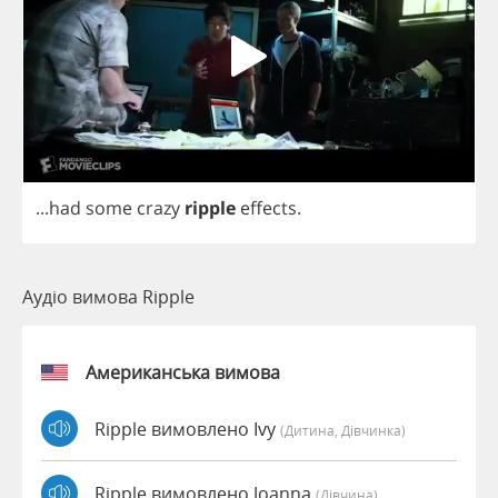
...
had
some
crazy
ripple
effects
.
Аудіо вимова Ripple
Американська вимова
Ripple вимовлено Ivy
(дитина, Дівчинка)
Ripple вимовлено Joanna
(дівчина)