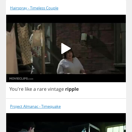
Hairspray - Timeless Couple
You're
like
a
rare
vintage
ripple
Project Almanac - Timequake