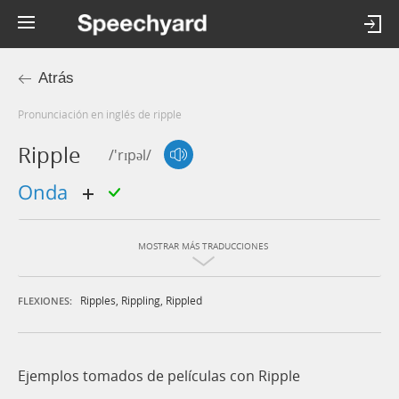
Atrás
Pronunciación en inglés de ripple
Ripple
/'rɪpəl/
onda
MOSTRAR MÁS TRADUCCIONES
Ripples
,
Rippling
,
Rippled
FLEXIONES:
Ejemplos tomados de películas con Ripple