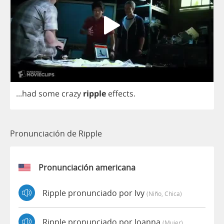
...
had
some
crazy
ripple
effects
.
Pronunciación de Ripple
Pronunciación americana
Ripple pronunciado por Ivy
(niño, Chica)
Ripple pronunciado por Joanna
(mujer)