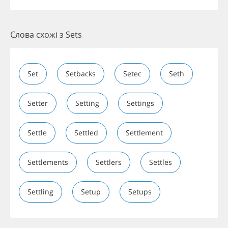
Слова схожі з Sets
Set
Setbacks
Setec
Seth
Setter
Setting
Settings
Settle
Settled
Settlement
Settlements
Settlers
Settles
Settling
Setup
Setups