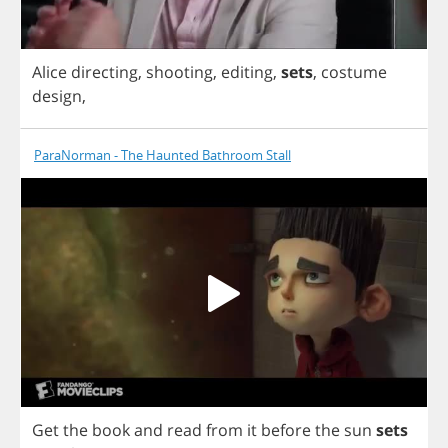
Alice
directing
,
shooting
,
editing
,
sets
,
costume
design
,
ParaNorman - The Haunted Bathroom Stall
Get
the
book
and
read
from
it
before
the
sun
sets