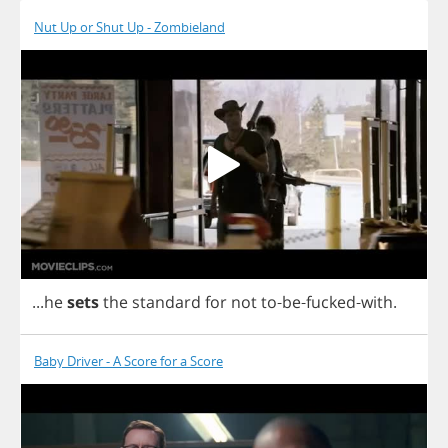
Nut Up or Shut Up - Zombieland
...
he
sets
the
standard
for
not
to
-
be
-
fucked
-
with
.
Baby Driver - A Score for a Score