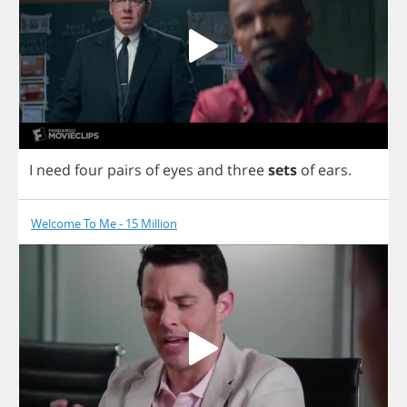
I
need
four
pairs
of
eyes
and
three
sets
of
ears
.
Welcome To Me - 15 Million