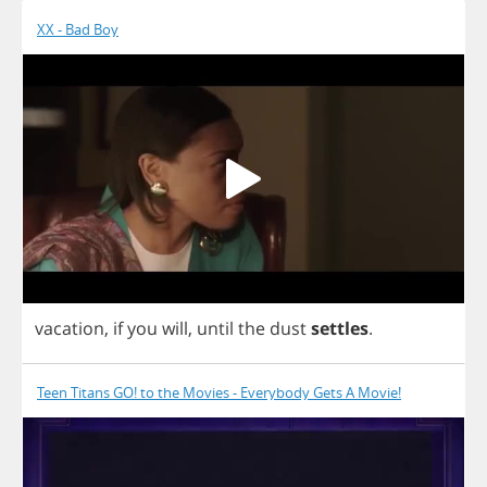
XX - Bad Boy
vacation
,
if
you
will
,
until
the
dust
settles
.
Teen Titans GO! to the Movies - Everybody Gets A Movie!