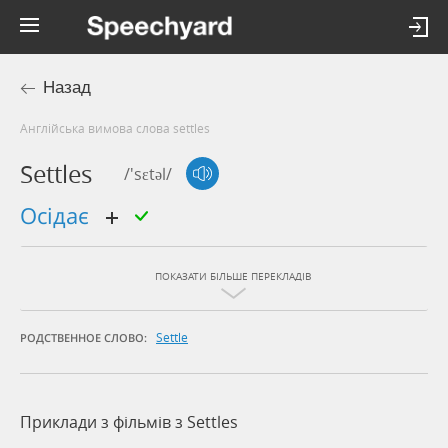
Назад
Англійська вимова слова settles
Settles
/'sɛtəl/
осідає
ПОКАЗАТИ БІЛЬШЕ ПЕРЕКЛАДІВ
Settle
РОДСТВЕННОЕ СЛОВО:
Приклади з фільмів з Settles