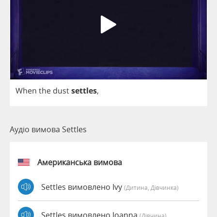
When
the
dust
settles
,
Аудіо вимова Settles
Американська вимова
Settles вимовлено Ivy
(дитина, Дівчинка)
Settles вимовлено Joanna
(дівчина)