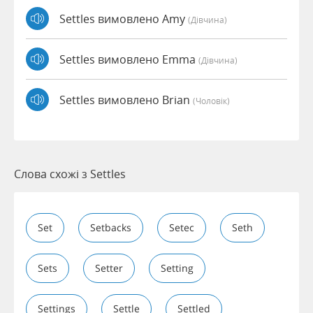
Settles вимовлено Amy
(дівчина)
Settles вимовлено Emma
(дівчина)
Settles вимовлено Brian
(чоловік)
Слова схожі з Settles
Set
Setbacks
Setec
Seth
Sets
Setter
Setting
Settings
Settle
Settled