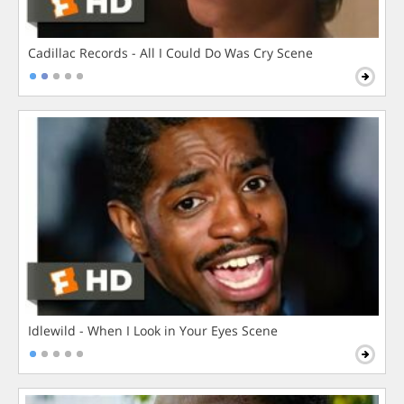
Cadillac Records - All I Could Do Was Cry Scene
Idlewild - When I Look in Your Eyes Scene