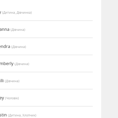
y
(дитина, Дівчинка)
oanna
(дівчина)
endra
(дівчина)
imberly
(дівчина)
lli
(дівчина)
oey
(чоловік)
stin
(дитина, Хлопчик)