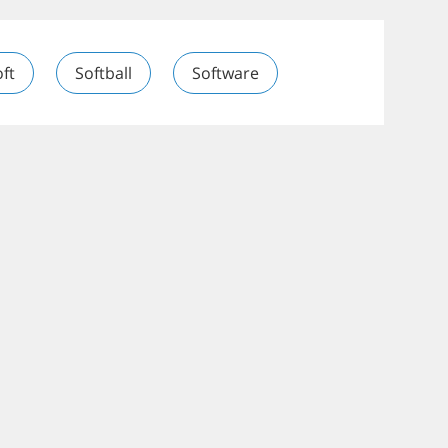
ft
Softball
Software