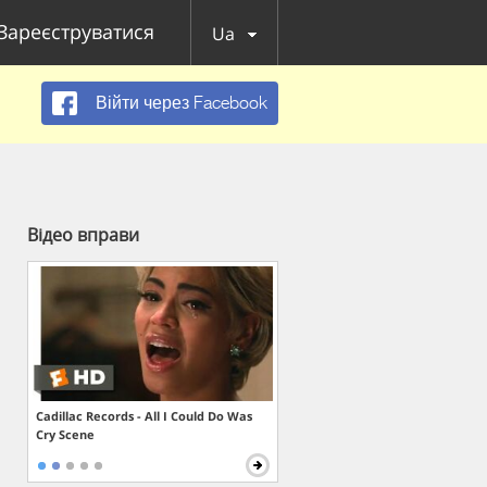
Зареєструватися
Ua
Війти через Facebook
Відео вправи
Cadillac Records - All I Could Do Was
Cry Scene