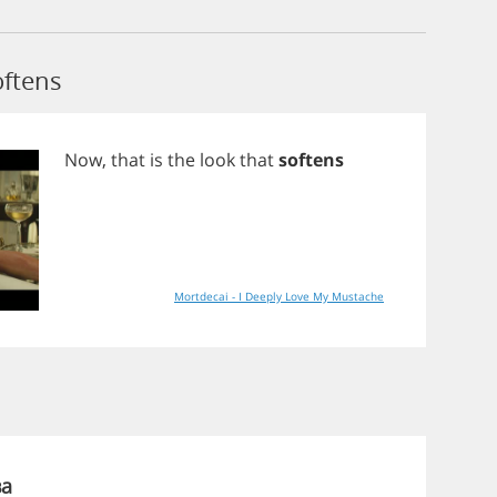
oftens
Now
,
that
is
the
look
that
softens
Mortdecai - I Deeply Love My Mustache
ва