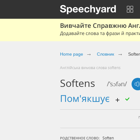
Вивчайте Справжню Англі
Додавайте слова та фрази й практ
Home page
Cловник
Softe
Англійська вимова слова softens
Softens
/'sɔfən/
пом'якшує
Soften
РОДСТВЕННОЕ СЛОВО: