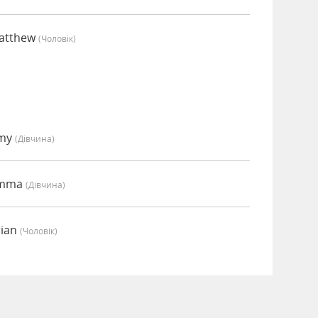
Matthew
(чоловік)
Amy
(дівчина)
Emma
(дівчина)
rian
(чоловік)