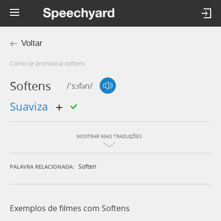
Voltar
Como se pronúncia softens
Softens
/'sɔfən/
suaviza
MOSTRAR MAIS TRADUÇÕES
Soften
PALAVRA RELACIONADA:
Exemplos de filmes com Softens