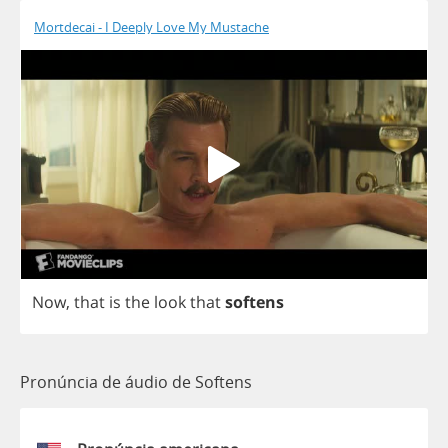
Mortdecai - I Deeply Love My Mustache
Now
,
that
is
the
look
that
softens
Pronúncia de áudio de Softens