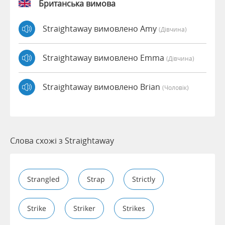
Британська вимова
Straightaway вимовлено Amy
(дівчина)
Straightaway вимовлено Emma
(дівчина)
Straightaway вимовлено Brian
(чоловік)
Слова схожі з Straightaway
Strangled
Strap
Strictly
Strike
Striker
Strikes