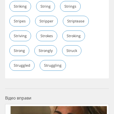
Striking
String
Strings
Stripes
Stripper
Striptease
Striving
Strokes
Stroking
Strong
Strongly
Struck
Struggled
Struggling
Відео вправи