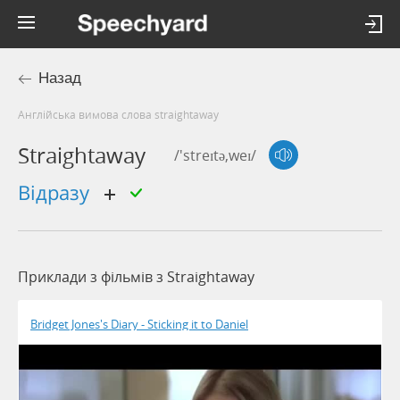
Назад
Англійська вимова слова straightaway
Straightaway
/'streɪtə,weɪ/
відразу
Приклади з фільмів з Straightaway
Bridget Jones's Diary - Sticking it to Daniel