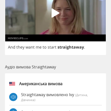
And
they
want
me
to
start
straightaway
.
Аудіо вимова Straightaway
Американська вимова
Straightaway вимовлено Ivy
(дитина,
Дівчинка)