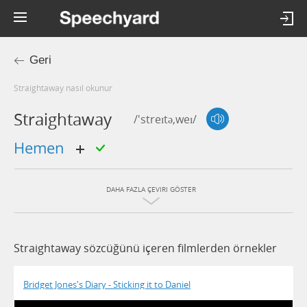
Geri
straightaway nasıl okunur
Straightaway
/'streɪtə,weɪ/
hemen
DAHA FAZLA ÇEVIRI GÖSTER
Straightaway sözcüğünü içeren filmlerden örnekler
Bridget Jones's Diary - Sticking it to Daniel