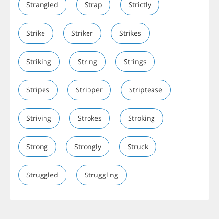
Strangled
Strap
Strictly
Strike
Striker
Strikes
Striking
String
Strings
Stripes
Stripper
Striptease
Striving
Strokes
Stroking
Strong
Strongly
Struck
Struggled
Struggling