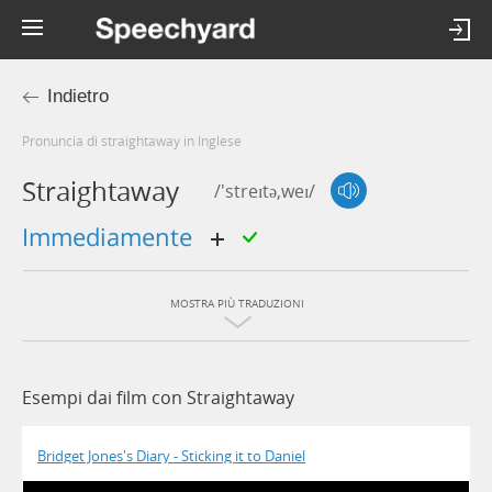
Indietro
Pronuncia di straightaway in Inglese
Straightaway
/'streɪtə,weɪ/
immediamente
MOSTRA PIÙ TRADUZIONI
Esempi dai film con Straightaway
Bridget Jones's Diary - Sticking it to Daniel