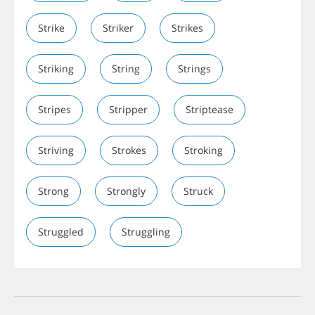
Strike
Striker
Strikes
Striking
String
Strings
Stripes
Stripper
Striptease
Striving
Strokes
Stroking
Strong
Strongly
Struck
Struggled
Struggling