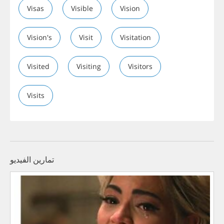
Visas
Visible
Vision
Vision's
Visit
Visitation
Visited
Visiting
Visitors
Visits
تمارين الفيديو