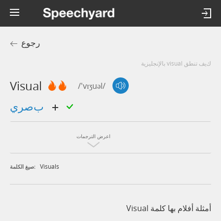
رجوع
كيف تنطق visual بالإنجليزية
Visual
/'vɪʒuəl/
بصري
اعرض الترجمات
Visuals
صيغ الكلمة:
أمثلة أفلام بها كلمة Visual