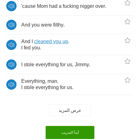
'cause
Mom
had
a
fucking
nigger
over
.
And
you
were
filthy
.
And
I
cleaned
you
up
.
I
fed
you
.
I
stole
everything
for
us
,
Jimmy
.
Everything
,
man
.
I
stole
everything
for
us
.
عرض المزيد
أبدأ التدريب