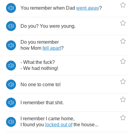
You
remember
when
Dad
went
away
?
Do
you
?
You
were
young
.
Do
you
remember
how
Mom
fell
apart
?
-
What
the
fuck
?
-
We
had
nothing
!
No
one
to
come
to
!
I
remember
that
shit
.
I
remember
I
came
home
,
I
found
you
locked
out
of
the
house
...