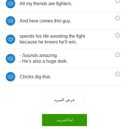
All
my
friends
are
fighters
.
And
here
comes
this
guy
,
spends
his
life
avoiding
the
fight
because
he
knows
he'll
win
.
-
Sounds
amazing
.
-
He's
also
a
huge
dork
.
Chicks
dig
that
.
عرض المزيد
أبدأ التدريب