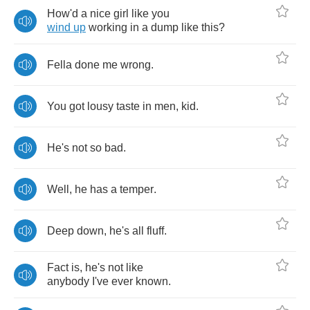
How'd
a
nice
girl
like
you
wind
up
working
in
a
dump
like
this
?
Fella
done
me
wrong
.
You
got
lousy
taste
in
men
,
kid
.
He's
not
so
bad
.
Well
,
he
has
a
temper
.
Deep
down
,
he's
all
fluff
.
Fact
is
,
he's
not
like
anybody
I've
ever
known
.