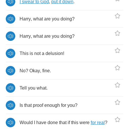
I
swear
to
God
,
put
it
down
.
Harry
,
what
are
you
doing
?
Harry
,
what
are
you
doing
?
This
is
not
a
delusion
!
No
?
Okay
,
fine
.
Tell
you
what
.
Is
that
proof
enough
for
you
?
Would
I
have
done
that
if
this
were
for
real
?