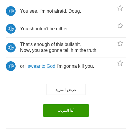
You
see
,
I'm
not
afraid
,
Doug
.
You
shouldn't
be
either
.
That's
enough
of
this
bullshit
.
Now
,
you
are
gonna
tell
him
the
truth
,
or
I
swear
to
God
I'm
gonna
kill
you
.
عرض المزيد
أبدأ التدريب