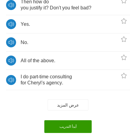
Then
how
do
you
justify
it
?
Don't
you
feel
bad
?
Yes
.
No
.
All
of
the
above
.
I
do
part
-
time
consulting
for
Cheryl's
agency
.
عرض المزيد
أبدأ التدريب