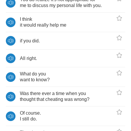
me
to
discuss
my
personal
life
with
you
.
I
think
it
would
really
help
me
if
you
did
.
All
right
.
What
do
you
want
to
know
?
Was
there
ever
a
time
when
you
thought
that
cheating
was
wrong
?
Of
course
.
I
still
do
.