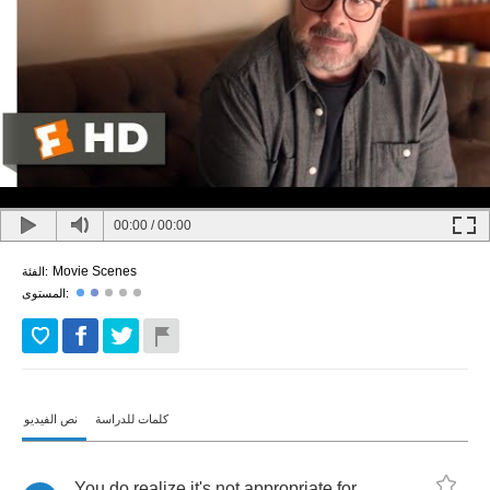
00:00
/
00:00
Movie Scenes
الفئة:
المستوى:
كلمات للدراسة
نص الفيديو
You
do
realize
it's
not
appropriate
for