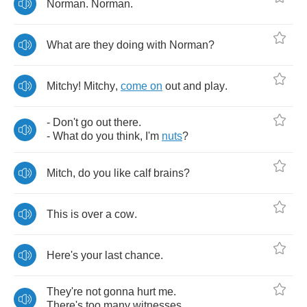
Norman
.
Norman
.
What
are
they
doing
with
Norman
?
Mitchy
!
Mitchy
,
come
on
out
and
play
.
-
Don't
go
out
there
.
-
What
do
you
think
,
I'm
nuts
?
Mitch
,
do
you
like
calf
brains
?
This
is
over
a
cow
.
Here's
your
last
chance
.
They're
not
gonna
hurt
me
.
There's
too
many
witnesses
.