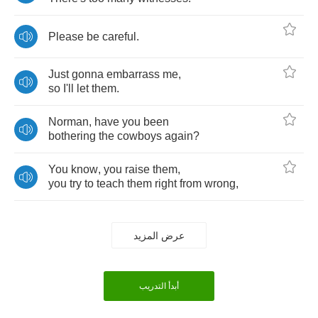
Please
be
careful
.
Just
gonna
embarrass
me
,
so
I'll
let
them
.
Norman
,
have
you
been
bothering
the
cowboys
again
?
You
know
,
you
raise
them
,
you
try
to
teach
them
right
from
wrong
,
عرض المزيد
أبدأ التدريب